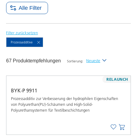
Alle Filter
Filter zurücksetzen
Prozessadditive
67 Produktempfehlungen
Neueste
Sortierung:
Neueste
RELAUNCH
Alphabetisch (A-Z)
BYK-P 9911
Alphabetisch (Z-A)
Prozessadditiv zur Verbesserung der hydrophilen Eigenschaften
von Polyurethan(PU)-Schäumen und High-Solid-
Polyurethansystemen für Textilbeschichtungen