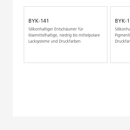
BYK-141
BYK-1
Silikonhaltiger Entschäumer für
Silikonh
lösemittelhaltige, niedrig bis mittelpolare
Pigmentk
Lacksysteme und Druckfarben
Druckfa