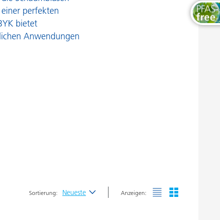
rozessadditive
Thermosets
 einer perfekten
BYK bietet
heologieadditive
iedlichen Anwendungen
achsadditive
Neueste
Sortierung:
Anzeigen:
Neueste