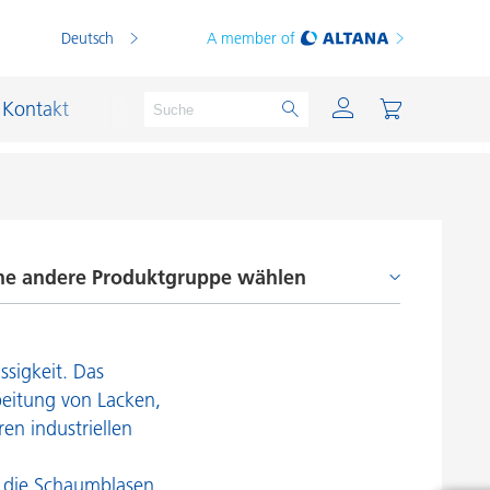
Deutsch
A member of
Kontakt
ne andere Produktgruppe wählen
PVC Compounds
PVC-Plastisole
ntschäumer und Entlüfter
Schichtsilikat-Katalysatoren
ssigkeit. Das
aftvermittler und Coupling Agents
Schiffslackierung und Korrosionsschutz
beitung von Lacken,
etz- und Dispergieradditive
en industriellen
Schmierstoffe und Formtrennmittel
berflächenadditive
Thermoplaste
n die Schaumblasen