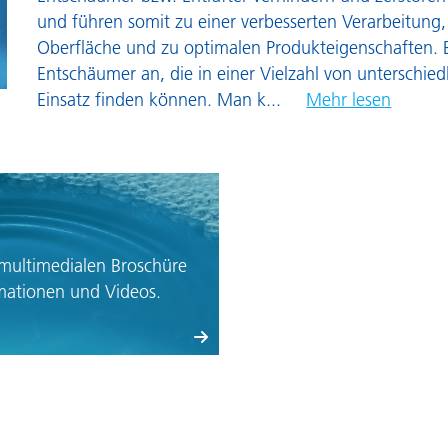
Pulverlacke
P
und führen somit zu einer verbesserten Verarbeitung,
Oberfläche und zu optimalen Produkteigenschaften. 
R
Entschäumer an, die in einer Vielzahl von untersch
W
Einsatz finden können. Man k
...
Mehr lesen
 multimedialen Broschüre
imationen und Videos.