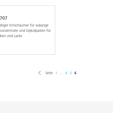
707
altiger Entschäumer für wässrige
onzentrate und Glykolpasten für
rben und Lacke
Seite
1
...
4
5
6