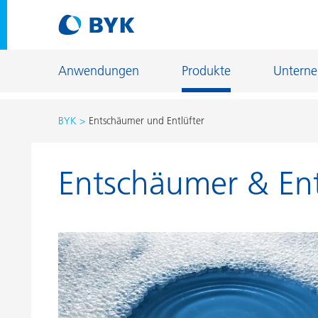
Anwendungen
Produkte
Untern
BYK
Entschäumer und Entlüfter
Produktempfehlungen nach Anwendungen
Entschäumer & Ent
Produktempfehlungen nach Anwendungen
Fiber Sizing
Autoreparaturlackierung
Fußbodenb
Autoserienlackierung
Gießerei- u
Bauchemie
Home Care 
Can Coatings
Holz- und 
Coil Coatings
Industriela