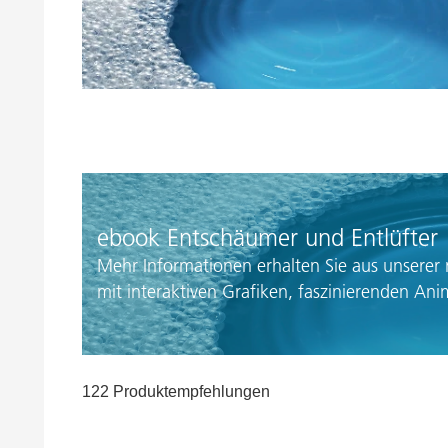
Druckfarben
Inkjet Inks
Energiespeicherung
ebook Entschäumer und Entlüfter
Mehr Informationen erhalten Sie aus unserer
mit interaktiven Grafiken, faszinierenden An
122 Produktempfehlungen