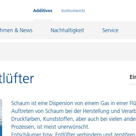
Additives
Instruments
ehmen & News
Nachhaltigkeit
Service
lüfter
Ei
Klebstoffe und Dichtungsmassen
eschichtungen
Leder- und Textilbeschichtungen
E
nd Feuerfestindustrie
Maler- und Bautenlacke
Schaum ist eine Dispersion von einem Gas in einer Flü
H
und I&I
Öl- und Gasindustrie
Auftreten von Schaum bei der Herstellung und Verar
N
Druckfarben, Kunststoffen, aber auch bei vielen ander
Möbellacke
Papierbeschichtungen
Prozessen, ist meist unerwünscht.
O
cke
Personal Care
Entschäumer bzw. Entlüfter verhindern und zerstöre