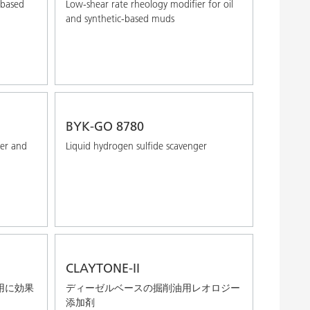
-based
Low-shear rate rheology modiﬁer for oil
and synthetic-based muds
BYK-GO 8780
er and
Liquid hydrogen sulfide scavenger
CLAYTONE-II
用に効果
ディーゼルベースの掘削油用レオロジー
添加剤