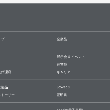
ープ
全製品
展示会 & イベント
経営陣
売代理店
キャリア
な製品
EcoVadis
ストーリー
証明書
ebooks(電子書籍)