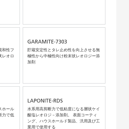
GARAMITE-7303
親和性フ
貯蔵安定性とタレ止め性を向上させる無
状レオロ
極性から中極性向け粉末状レオロジー添
加剤
LAPONITE-RDS
スホール
水系用高剪断力で低粘度になる層状ケイ
断力で低
酸塩レオロジ－添加剤。 表面コーティ
ング、ハウスホールド製品、汎用及び工
業用で使用する