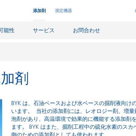
添加剤
測定機器
可能性
サービス
お問合わせ
添加剤
インクジェットインキ
ー貯蔵
皮革仕上げとコーティング生地
ーサイジング
潤滑油および離型
BYK は、石油ベースおよび水ベースの掘削液向け
防食および船舶塗料
います。 当社の添加剤には、レオロジー剤、増量
泡剤があり、高温環境で効果的に機能する添加剤
び耐火
オイル&ガス分野
ます。 BYK はまた、掘削工程中の硫化水素のス
用塗料
紙コーティング
御のための添加剤としても使われます。