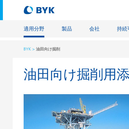
適用分野
製品
会社
持続
BYK
油田向け掘削
適用分野別の推奨製品
油田向け掘削用
適用分野別の推奨製品
建設材料
接着剤およびシーリング材
エネルギ
建築塗料
ファイバ
自動車・車両用塗料
床用塗料
自動車補修塗料
鋳造およ
缶コーティング
一般工業