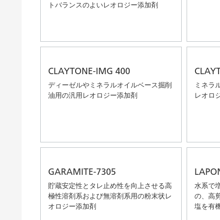
トバランスのよいレオロジー添加剤
CLAYTONE-IMG 400
CLAYT
ディーゼルやミネラルオイルベース掘削
ミネラ
油用の汎用レオロジー添加剤
レオロ
GARAMITE-7305
LAPON
貯蔵安定性とタレ止め性を向上させる高
水系で
極性溶剤系および無溶剤系用の粉末状レ
の、高
オロジー添加剤
塩を有