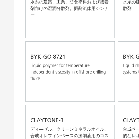
水系の建築、工業、防食塗料および接着
水系の
剤向けの湿潤分散剤。掘削流体用シンナ
散剤
ー
BYK-GO 8721
BYK-G
Liquid polymer for temperature
Liquid r
independent viscosity in offshore drilling
systems t
fluids
CLAYTONE-3
CLAY
ディ―ゼル、クリーンミネラルオイル、
合成ベ
合成オレフィンベースの掘削油用のコス
的なレ