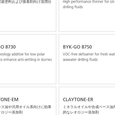
建築塗料および接着剤向け湿潤分
High performance thinner for oil
drilling fluids
O 8730
BYK-GO 8750
heology additive for low polar
VOC-free defoamer for fresh wat
o enhance anti-settling in slurries
seawater drilling ﬂuids
TONE-EM
CLAYTONE-ER
ース油や汎用オイル系向けに効果
ミネラルオイルや合成ベース油
オロジー添加剤
的なレオロジー添加剤