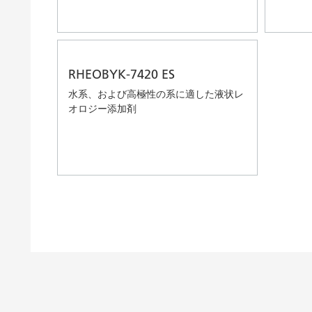
RHEOBYK-7420 ES
水系、および高極性の系に適した液状レ
オロジー添加剤