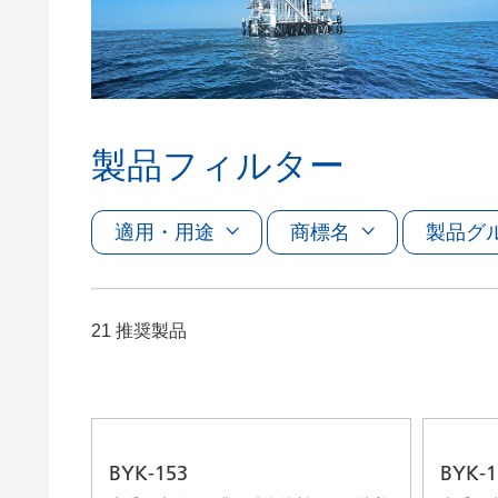
粘土（活性白土）触媒
ホームケ
コイルコーティング
製品フィルター
適用・用途
商標名
製品グ
21 推奨製品
BYK-153
BYK-1