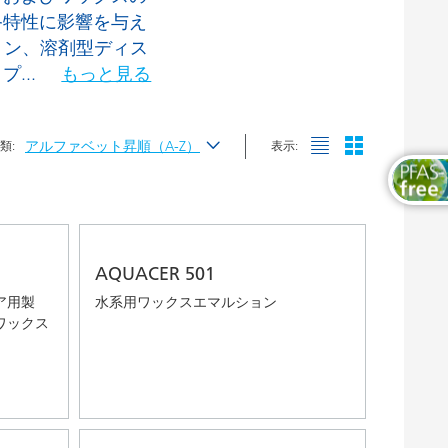
消泡剤および脱泡剤
木工および家具用塗料
終特性に影響を与え
ョン、溶剤型ディス
湿潤分散剤
イプ
...
もっと見る
表面調整剤
アルファベット昇順（A-Z）
類:
表示:
最新
アルファベット昇順（A-Z）
アルファベット降順（Z-A）
AQUACER 501
ア用製
水系用ワックスエマルション
ワックス