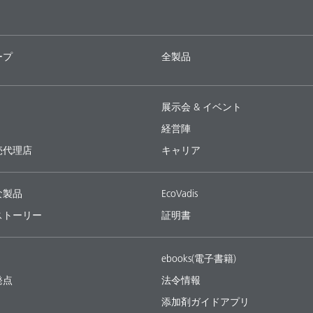
ープ
全製品
展示会 & イベント
経営陣
売代理店
キャリア
な製品
EcoVadis
ストーリー
証明書
ebooks(電子書籍)
発点
法令情報
添加剤ガイドアプリ