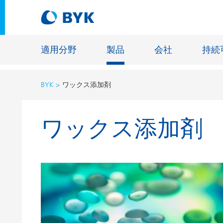
適用分野
製品
会社
持続
BYK
ワックス添加剤
適用分野別の推奨製品
ワックス添加剤
適用分野別の推奨製品
建設材料
接着剤およびシーリング材
エネルギ
建築塗料
ファイバ
自動車・車両用塗料
床用塗料
自動車補修塗料
鋳造およ
缶コーティング
一般工業