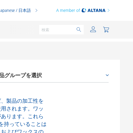
Japanese / 日本語
A member of
品グループを選択
粉体塗料
印刷インキ
プロセス添加剤
PVCコンパウンド
ば、製品の加工性を
レオロジー剤
PVCプラスチゾル
使用されます。ワッ
ワックス添加剤
があります。これら
熱可塑性プラスチック
を持っていることは
密着性付与剤およびカップリング剤
熱硬化性プラスチック
、およびワックスの