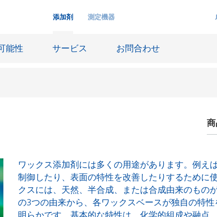
添加剤
測定機器
可能性
サービス
お問合わせ
商
インクジェットインキ
ー貯蔵
皮革仕上げとコーティング生地
ーサイジング
潤滑油および離型
ワックス添加剤には多くの用途があります。例え
防食および船舶塗料
制御したり、表面の特性を改善したりするために
クスには、天然、半合成、または合成由来のもの
び耐火
オイル&ガス分野
の3つの由来から、各ワックスベースが独自の特性
用塗料
紙コーティング
明らかです。基本的な特性は、化学的組成や融点