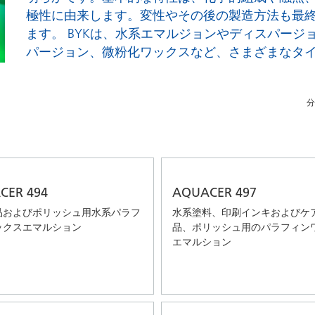
アおよび業務・工業用洗浄剤
パーソナルケア
極性に由来します。変性やその後の製造方法も最
ます。 BYKは、水系エマルジョンやディスパージ
パージョン、微粉化ワックスなど、さまざまなタ
分
CER 494
AQUACER 497
品およびポリッシュ用水系パラフ
水系塗料、印刷インキおよびケ
ックスエマルション
品、ポリッシュ用のパラフィン
エマルション