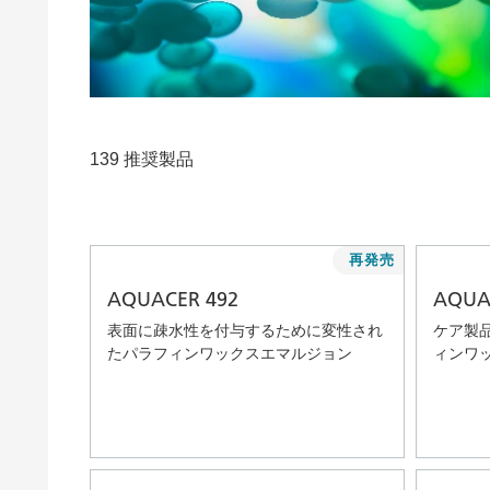
粘土（活性白土）触媒
ホームケ
コイルコーティング
139 推奨製品
再発売
AQUACER 492
AQUA
表面に疎水性を付与するために変性され
ケア製
たパラフィンワックスエマルジョン
ィンワ