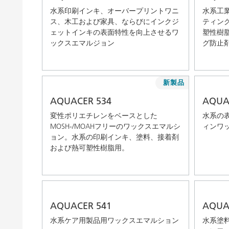
水系印刷インキ、オーバープリントワニ
水系工
ス、木工および家具、ならびにインクジ
ティン
ェットインキの表面特性を向上させるワ
塑性樹
ックスエマルジョン
グ防止
新製品
AQUACER 534
AQUA
変性ポリエチレンをベースとした
水系の
MOSH-/MOAHフリーのワックスエマルシ
ィンワ
ョン。水系の印刷インキ、塗料、接着剤
および熱可塑性樹脂用。
AQUACER 541
AQUA
水系ケア用製品用ワックスエマルション
水系塗