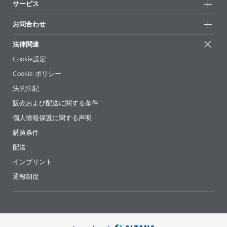
サービス
拠点と販売代理店
持続可能な製品
お問合せ
展示会 & イベント
お問合わせ
サクセスストーリー
配合の出発点
経営陣
お問合せ先
EcoVadis
法律関連
論文記事
キャリア
BYKinside
証明書
Cookie設定
ebooks(電子書籍)
フォロー
Cookie ポリシー
法令情報
法的注記
添加剤ガイドアプリ
販売および配送に関する条件
ビデオ
個人情報保護に関する声明
ダウンロード
購買条件
配送
インプリント
通報制度