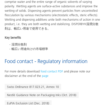
comprise water and the entire range of organic solvents of varying
polarity. Wetting agents are surface-active substances and improve the
wetting of solids. Dispersing agents prevent particles from uncontrolled
flocculation by various mechanisms (electrostatic effects, steric effects).
Wetting and dispersing additives unite both mechanisms of action in one
product, i.e. they are both wetting and stabilizing. DISPERBYK湿潤分散
剤は、幅広い用途で使用できる。
Key benefits
湿潤分散剤
幅広い用途向けの市場標準
Food contact - Regulatory information
For more details download
food contact PDF
and please note our
disclaimer at the end of the
page
Swiss Ordinance 817.023.21, Annex 10
Nestlè Guidance Note on Packaging Inks (Oct. 2018)
EuPIA Exclusion List (Dec. 2018)