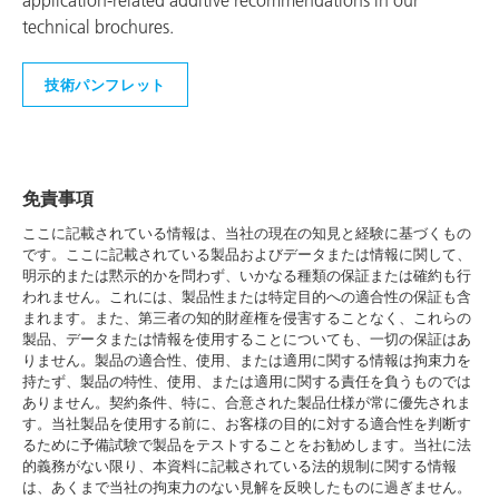
application-related additive recommendations in our
technical brochures.
技術パンフレット
免責事項
ここに記載されている情報は、当社の現在の知見と経験に基づくもの
です。ここに記載されている製品およびデータまたは情報に関して、
明示的または黙示的かを問わず、いかなる種類の保証または確約も行
われません。これには、製品性または特定目的への適合性の保証も含
まれます。また、第三者の知的財産権を侵害することなく、これらの
製品、データまたは情報を使用することについても、一切の保証はあ
りません。製品の適合性、使用、または適用に関する情報は拘束力を
持たず、製品の特性、使用、または適用に関する責任を負うものでは
ありません。契約条件、特に、合意された製品仕様が常に優先されま
す。当社製品を使用する前に、お客様の目的に対する適合性を判断す
るために予備試験で製品をテストすることをお勧めします。当社に法
的義務がない限り、本資料に記載されている法的規制に関する情報
は、あくまで当社の拘束力のない見解を反映したものに過ぎません。