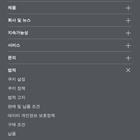
제품
제품군
회사 및 뉴스
모든제품
회사 정보
지속가능성
하이라이트
뉴스
지속가능성
서비스
언론 및 미디어
지속가능한 제품
전문가에게 물어보세요
소재지 및 판매점
문의
성공 사례
추천 배합
전시회 및 이벤트
문의하기
EcoVadis
법적
기사
경영팀
BYKinside
인증서
쿠키 설정
전자책
경력
쿠키 정책
규제 현황
팔로우하기
법적 고지
첨가제 안내 앱
판매 및 납품 조건
동영상
데이터 개인정보 보호정책
다운로드
구매 조건
납품