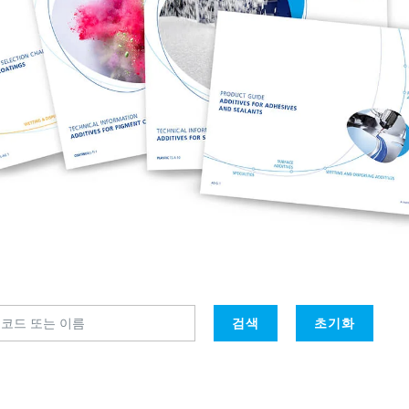
 I&I(산업용 및 기관, 보호시설용
퍼스널 케어
검색
초기화