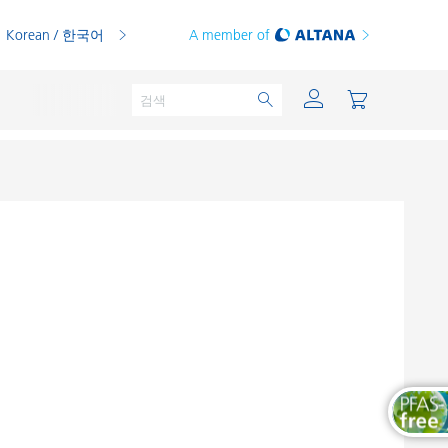
Korean / 한국어
A member of
분체용 도료
인쇄 잉크
PVC 컴파운드
PVC 플라스티졸
열가소성 수지
열경화성 수지