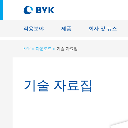
적용분야
제품
회사 및 뉴스
BYK
다운로드
기술 자료집
적용분야에 따른 제품 추천
적용분야에 따른 제품 추천
건축물용 
기술 자료집
접착제 및 실란트
에너지 저
건축용 도료
섬유 사이
자동차 OEM 도료
바닥재용 
자동차 보수용 도료
주물 및 
제관용 도료
공업용 도