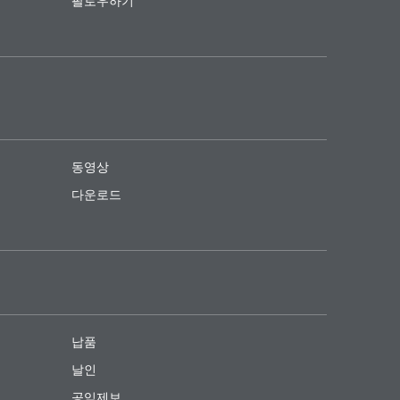
팔로우하기
동영상
다운로드
납품
날인
공익제보