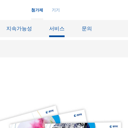
첨가제
기기
지속가능성
서비스
문의
화학재료
잉크젯 잉크
장시스템
가죽 마감 및 코팅된 직물
징
윤활유 및 이형제
도료
선박 및 중방식용 도료
내화물
Oil & Gas 분야
료
종이 코팅