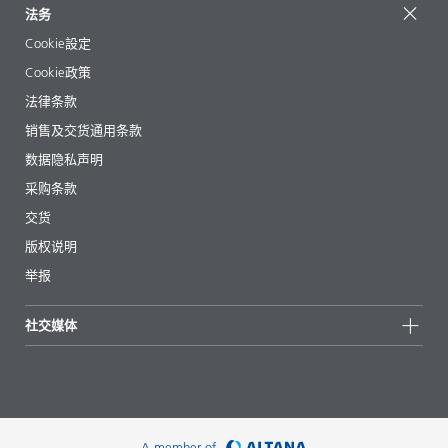
联系我们
EcoVadis
法务
文章
管理层
BYKinside
认证
Cookie設定
电子书
职业生涯
Cookie政策
法规事务
法律条款
助剂指南 App
销售及交货通用条款
视频
数据隐私声明
下载
采购条款
交货
版权说明
举报
社交媒体
A member of