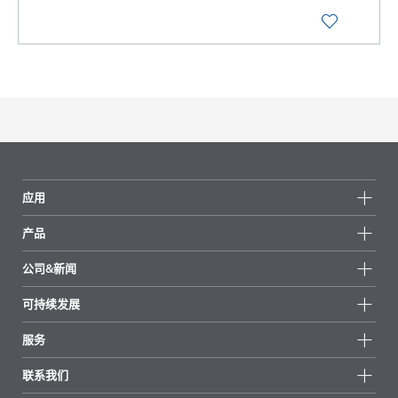
应用
产品
产品组
公司&新闻
所有产品
公司信息
可持续发展
重点推荐
新闻
可持续发展
服务
新闻和媒体
可持续产品
有问必答
地区和分销商
联系我们
成功案例
起始配方
展会和活动