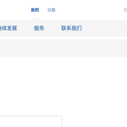
助剂
仪器
C
持续发展
服务
联系我们
剂
品
喷墨
皮革饰面和涂层面料
润滑和脱模
船舶和防腐涂料
火材料
石油和天然气行业
纸张涂料