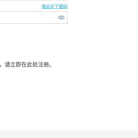
业与公共设施清洁
个人护理
我忘记了密码
帐户，请立即在此处注册。