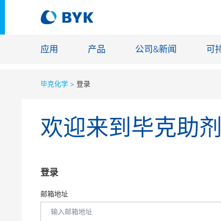
应用
产品
公司&新闻
可
毕克化学
登录
按应用推荐产品
欢迎来到毕克助
按应用推荐产品
建筑化学
胶粘剂和密封胶
能源储存
建筑涂料
玻纤浸渍
登录
汽车原厂漆
地坪涂料
汽车修补漆
铸造和耐
邮箱地址
罐头涂料
工业涂料