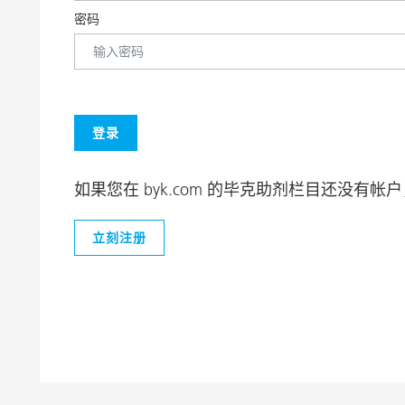
膨润土催化剂
家居，工
密码
卷材涂料
如果您在 byk.com 的毕克助剂栏目还没有
立刻注册