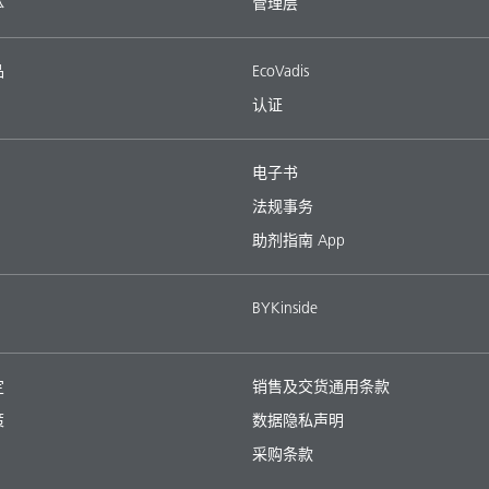
体
管理层
品
EcoVadis
认证
电子书
法规事务
助剂指南 App
BYKinside
定
销售及交货通用条款
策
数据隐私声明
采购条款