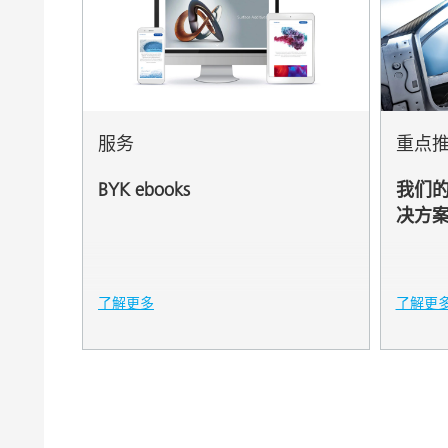
LAPONIT
NANOBY
OPTIBEN
服务
重点
OPTIGEL
BYK ebooks
我们
PURABY
决方
PURE THI
RECYCL
了解更多
了解更
RHEOBY
SCONA
TIXOGEL