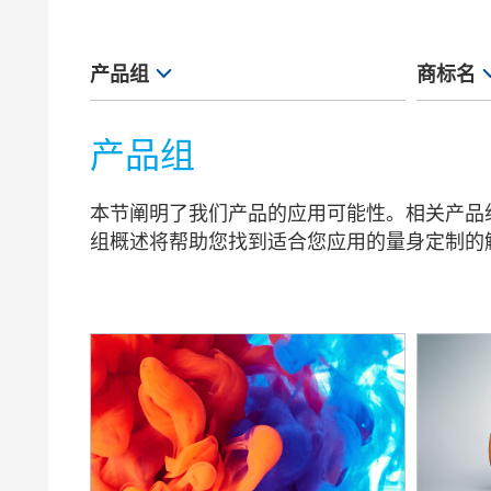
膨润土催化剂
家居，工
卷材涂料
产品组
商标名
加工助剂
ANTI-TE
产品组
流变助剂
AQUACE
本节阐明了我们产品的应用可能性。相关产品
消泡剂和脱泡剂
AQUAMA
组概述将帮助您找到适合您应用的量身定制的
润湿分散剂
AQUATIX
蜡助剂
BENTOLIT
表面助剂
BYK
附着力促进剂和偶联剂
BYK-AQ
BYK-CAT
BYK-DY