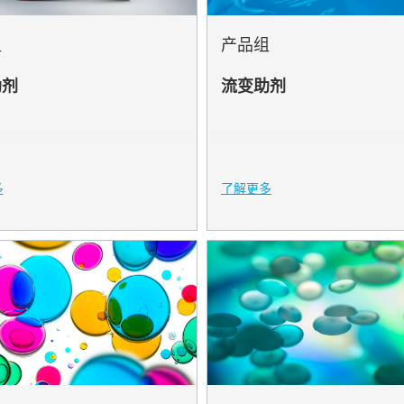
X
组
产品组
CLEAN
助剂
流变助剂
ERGIST
L
多
了解更多
N
L
UR
T