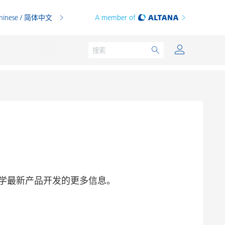
hinese / 简体中文
A member of
粉末涂料
印刷油墨
PVC 共混物
学最新产品开发的更多信息。
PVC 增塑糊
热塑性塑料
热固性塑料