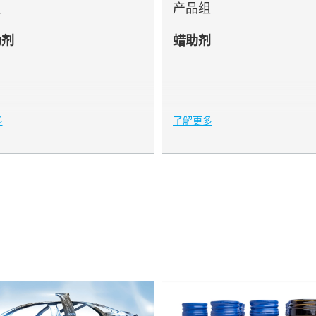
组
产品组
助剂
蜡助剂
E
YK
多
了解更多
AST
OR
E
E
ER
N