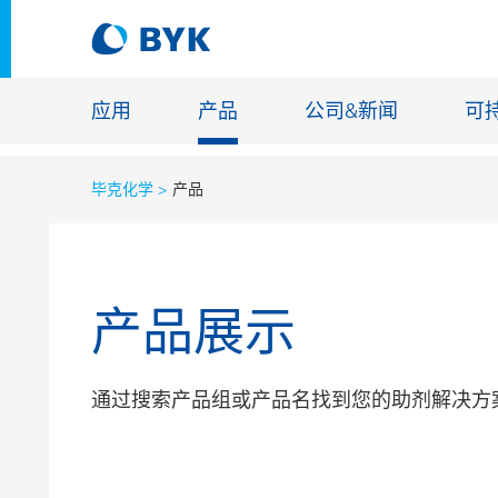
应用
产品
公司&新闻
可
毕克化学
产品
按应用推荐产品
按应用推荐产品
建筑化学
产品展示
胶粘剂和密封胶
能源储存
建筑涂料
玻纤浸渍
汽车原厂漆
通过搜索产品组或产品名找到您的助剂解决方
地坪涂料
汽车修补漆
铸造和耐
罐头涂料
工业涂料