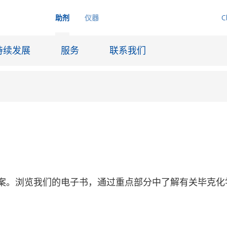
助剂
仪器
C
持续发展
服务
联系我们
品
喷墨
皮革饰面和涂层面料
润滑和脱模
案。浏览我们的电子书，通过重点部分中了解有关毕克化
船舶和防腐涂料
火材料
石油和天然气行业
纸张涂料