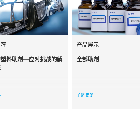
E
K
T
推荐
产品展示
的塑料助剂—应对挑战的解
全部助剂
K
案
X
OBYK
多
了解更多
K