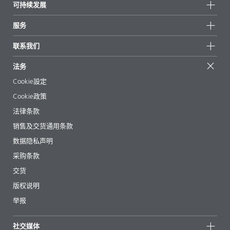
可持续发展
重点推荐
新闻
可持续发展
服务
新闻和媒体
可持续产品
有问必答
地区和分销商
联系我们
成功案例
起始配方
展会和活动
联系我们
EcoVadis
法务
文章
管理层
BYKinside
认证
Cookie設定
电子书
职业生涯
Cookie政策
法规事务
法律条款
助剂指南 App
销售及交货通用条款
视频
数据隐私声明
下载
采购条款
交货
版权说明
举报
社交媒体