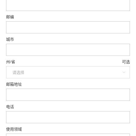
邮编
城市
州/省
可选
verify-mail
邮箱地址
可选
电话
使用领域