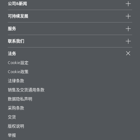
公司&新闻
所有产品
公司信息
可持续发展
重点推荐
新闻
可持续发展
服务
新闻和媒体
可持续产品
有问必答
地区和分销商
联系我们
成功案例
起始配方
展会和活动
联系我们
EcoVadis
法务
文章
管理层
BYKinside
认证
Cookie設定
电子书
职业生涯
Cookie政策
法规事务
法律条款
助剂指南 App
销售及交货通用条款
视频
数据隐私声明
下载
采购条款
交货
版权说明
举报