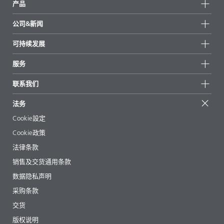
产品
产品组
公司&新闻
所有产品
公司信息
可持续发展
重点推荐
新闻
可持续发展
服务
新闻和媒体
可持续产品
有问必答
地区和分销商
联系我们
成功案例
起始配方
展会和活动
联系我们
EcoVadis
法务
文章
管理层
BYKinside
认证
Cookie設定
电子书
职业生涯
Cookie政策
法规事务
法律条款
助剂指南 App
销售及交货通用条款
视频
数据隐私声明
下载
采购条款
交货
版权说明