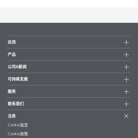
应用
产品
产品组
公司&新闻
所有产品
公司信息
可持续发展
重点推荐
新闻
可持续发展
服务
新闻和媒体
可持续产品
有问必答
地区和分销商
联系我们
成功案例
起始配方
展会和活动
联系我们
EcoVadis
法务
文章
管理层
BYKinside
认证
Cookie設定
电子书
职业生涯
Cookie政策
法规事务