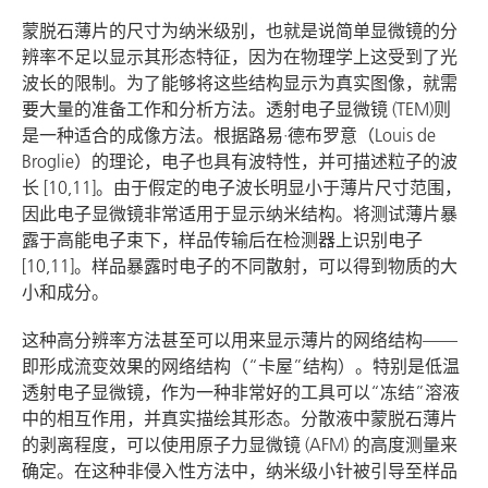
蒙脱石薄片的尺寸为纳米级别，也就是说简单显微镜的分
辨率不足以显示其形态特征，因为在物理学上这受到了光
波长的限制。为了能够将这些结构显示为真实图像，就需
要大量的准备工作和分析方法。透射电子显微镜 (TEM)则
是一种适合的成像方法。根据路易·德布罗意（Louis de
Broglie）的理论，电子也具有波特性，并可描述粒子的波
长 [10,11]。由于假定的电子波长明显小于薄片尺寸范围，
因此电子显微镜非常适用于显示纳米结构。将测试薄片暴
露于高能电子束下，样品传输后在检测器上识别电子
[10,11]。样品暴露时电子的不同散射，可以得到物质的大
小和成分。
这种高分辨率方法甚至可以用来显示薄片的网络结构——
即形成流变效果的网络结构（“卡屋”结构）。特别是低温
透射电子显微镜，作为一种非常好的工具可以“冻结”溶液
中的相互作用，并真实描绘其形态。分散液中蒙脱石薄片
的剥离程度，可以使用原子力显微镜 (AFM) 的高度测量来
确定。在这种非侵入性方法中，纳米级小针被引导至样品