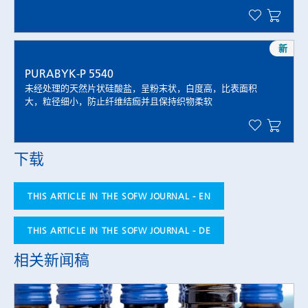
[5] A.J. Kettle, C.C. Winterbourn, Myeloperoxidase: a key
regulator of neutrophil oxidant production, Redox Report,
1997; 3(1); 3-15.
新
[6]
https://mediset.de/hypochlorige-saeure/
, retrieved on
14.09.2022.
PURABYK-P 5540
[7] Clare L. Hawkins, Michael J. Davies, Hypochlorite-
未经处理的天然片状硅酸盐，呈粉末状，白度高，比表面积
大，粒径细小，防止纤维结痂并且保持织物柔软
induced damage to DNA, RNA, and polynucleotides:
formation of chloramines and nitrogen-centered radicals,
Chem Res Toxicol., 2002; 15(1); 83-92.
[8] WHO Interim guidance, Cleaning and disinfection of
下载
environmental surfaces in the context of COVID-19, 2020;
1-8.
THIS ARTICLE IN THE SOFW JOURNAL - EN
[9] G. Lagaly, Anorganische System-
Tonmineraldispersionen, Fließverhalten von Stoffen und
THIS ARTICLE IN THE SOFW JOURNAL - DE
Stoffgemischen, 1986, Hüthig & Wepf Verlag, 147-167.
[10]
https://www.mri.psu.edu/materials-characterization-
相关新闻稿
lab/characterization-techniques/transmission-electron-
microscopy-tem
, retrieved on 14.09.2022.
[11]