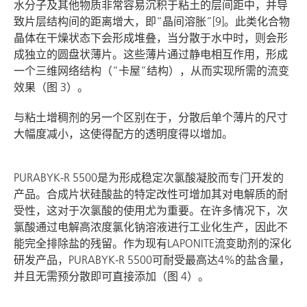
水分子及其他物质非常容易沉积于粘土的层间距中，并导
致片层结构间的距离增大，即“晶间溶胀”[9]。此类化合物
晶体在干燥状态下会形成堆叠，当分散于水中时，则会形
成独立的圆盘状薄片。这些薄片通过静电相互作用，形成
一个三维网络结构（“卡屋”结构），从而实现所需的流变
效果（图 3）。
与粘土增稠剂的另一个区别在于，分散后单个薄片的尺寸
大幅度减小，这使得配方的透明度得以增加。
PURABYK-R 5500是为形成稳定次氯酸凝胶而专门开发的
产品。合成片状硅酸盐的特定改性可增加其对电解质的耐
受性，这对于次氯酸的使用尤为重要。在许多情况下，次
氯酸通过电解高浓度氯化钠溶液进行工业化生产，因此不
能完全排除盐的残留。作为现有LAPONITE流变助剂的深化
研发产品，PURABYK-R 5500可耐受最高达4%的盐含量，
并且无需预分散即可直接添加（图 4）。