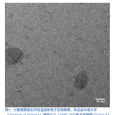
图5：分散锂蒙脱石的低温透射电子显微图像，样品由华威大学
（University of Warwick）使用JEOL 2200FS TEM电子显微镜以Gatan K2