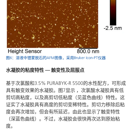
图6：溶液中锂蒙脱石的AFM图像，采用Bruker Icon-PT仪器
水凝胶的粘度特性 — 触变性及屈服点
基于次氯酸和3.5% PURABYK-R 5500的水性配方，可形成
具有触变效果的水凝胶。图7显示 ，次氯酸水凝胶具有低
剪切高粘度，以及高剪切低粘度（见蓝色曲线）特性。这
证实了水凝胶具有高度的剪切变稀特性。剪切力移除后粘
度会再次增加，但会有所延迟，由此也显示了触变特性
（深蓝色曲线）。不过，水凝胶会很快再次达到原始粘
度。