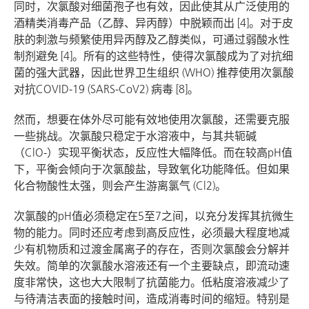
同时，次氯酸对细菌孢子也有效，因此使其从广泛使用的
酒精类消毒产品（乙醇、异丙醇）中脱颖而出 [4]。对于皮
肤的刺激与频繁使用异丙醇及乙醇类似，可通过弱酸水性
制剂避免 [4]。所有的这些特性，使得次氯酸成为了对抗细
菌的强大武器，因此世界卫生组织 (WHO) 推荐使用次氯酸
对抗COVID-19 (SARS-CoV2) 病毒 [8]。
然而，想要在体外尽可能有效地使用次氯酸，还需要克服
一些挑战。次氯酸只稳定于水溶液中，与其共轭碱
（ClO-）实现平衡状态，反应性大幅降低。而在较高pH值
下，平衡会倾向于次氯酸盐，导致氧化功能降低。但如果
化合物酸性太强，则会产生游离氯气 (Cl2)。
次氯酸的pH值必须稳定在5至7之间，以充分发挥其抗微生
物的能力。同时还应考虑到高反应性，必须最大程度地减
少有机物质和过渡金属离子的存在，否则次氯酸会分解并
失效。简单的次氯酸水溶液还有一个主要缺点，即流动速
度非常快，这也大大限制了抗菌能力。低粘度溶液减少了
与待清洁表面的接触时间，造成消毒时间的缩短。特别是