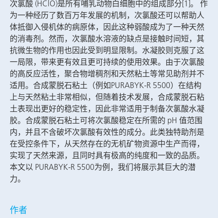
次氯酸 (HClO)是所有哺乳动物白细胞中的组成部分[1]。 作
为一种经历了数百万年发展的机制，次氯酸还可以帮助人
体抵御入侵机体的病原体，因此这种弱酸成为了一种天然
的消毒剂。然而，次氯酸水溶液的缺点是接触时间短，其
抗微生物的作用也因此受到明显限制。水凝胶则克服了这
一局限，带来更有效且更可持续的使用效果。由于次氯酸
的高反应活性，聚合物增稠剂和天然粘土等常见助剂并不
适用。合成蒙脱石粘土（例如PURABYK-R 5500）在结构
上与天然粘土非常相似，但随着技术发展，合成蒙脱石粘
土表现出更好的稳定性，因此非常适用于制备次氯酸水凝
胶。合成蒙脱石粘土可将次氯酸稳定在所需的 pH 值范围
内，并且不含破坏次氯酸有效性的成分。此类独特助剂是
在受控条件下，从天然存在的无机矿物资源中生产而得，
实现了天然来源，且同时具有极高的纯度和一致的品质。
本文以 PURABYK-R 5500为例，我们将展示其巨大的潜
力。
作者