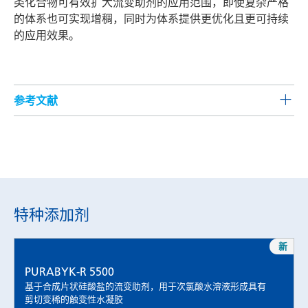
类化合物可有效扩大流变助剂的应用范围，即使复杂严格
的体系也可实现增稠，同时为体系提供更优化且更可持续
的应用效果。
参考文献
[1] Michael S. Block and Brain G. Rowan, Hypochlorous
Acid: A Review, J Oral Maxillofac Surg, 2020; 78; 1461-
1466.
[2]
https://klinegroup.com/six-cleaning-trends-turbocharged-
by-the-pandemic/
, veröffentlicht am 02.11.2021. Retrieved
特种添加剂
on 14.09.2022.
[3] Data query from
https://my.klinegroup.com/
, Umsatz der
Produktgruppe Desinfektion und Sanitizers zwischen den
新
Jahren 2017 und 2021. Retrieved on 31.08.2022.
PURABYK-R 5500
[4] Margie Recalde, Hypochlorous acid: harnessing nature´s
基于合成片状硅酸盐的流变助剂，用于次氯酸水溶液形成具有
germ killer, Optometry Times; December 2019.
剪切变稀的触变性水凝胶