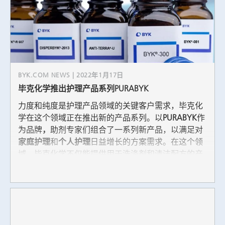
https://www.leifiphysik.de/quantenphysik/quantenobjekt-
elektron/ausblick/transmissions-elektronen-mikroskop-tem
,
retrieved on 14.09.2022.
[12] G. Binnig, C.F. Quate, Atomic Force Microscope,
Physical Review Letters, 1986; 56(9); 930-934.
BYK.COM NEWS | 2022年1月17日
毕克化学推出护理产品系列PURABYK
力度和纯度是护理产品领域的关键客户需求，毕克化
学在这个领域正在推出新的产品系列。以
PURABYK
作
为品牌
，
助剂专家们组合了一系列新产品，以满足对
家庭护理
和
个人护理
日益增长的方案需求。在这个领
域，毕克化学不仅能提供用于洗涤剂和清洁配方的产
品，还提供用于个人护理应用的各种助剂。