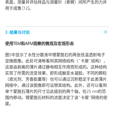
表面，测量并评估样品与测量针（悬臂）间所产生的力并
用于成像 [12]。
3. 结果与讨论
使用TEM和AFM观察的微观及宏观形态
图5中显示了水性分散液中锂蒙脱石的两张低温透射电子
显微图像。此处可清晰看到其网络结构（“卡屋”结构），
这是由剥离的薄片通过静电相互作用而形成的。这种结构
实现了所需的流变效果，即形成触变水凝胶。不同的颗粒
（遮光剂、芳香胶囊等）也可以通过沉积稳定于此类薄片
网络中，通过该图像即可设想其结构。此外，还可以看到
单个蒙脱石薄片的尺寸沿此级别的两个轴，在25 nm的范
围内移动。锂蒙脱石材料的浓度决定了该“卡屋”网络的密
度。