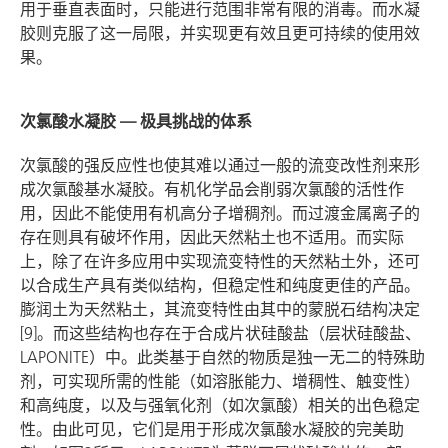
用于垂直表面时，只能进行范围非常有限的消毒。而水凝
胶则克服了这一局限，并实现更有效且更可持续的使用效
果。
次氯酸水凝胶 — 极具挑战的体系
次氯酸的强反应性也使其难以通过一般的流变改性剂来形
成次氯酸基水凝胶。有机化学品会削弱次氯酸的活性作
用，因此不能使用有机高分子增稠剂。而过渡金属离子的
存在则具有破坏作用，因此天然粘土也不适用。而实际
上，除了在许多应用中实现流变特性的天然粘土外，还可
以合成生产具有类似结构，但稳定性和纯度更佳的产品。
膨润土为天然粘土，其流变特性由其中的蒙脱石结构决定
[9]。而这些结构也存在于合成片状硅酸盐（层状硅酸盐、
LAPONITE）中。此类基于自然的物质是独一无二的特殊助
剂，可实现所需的性能（如溶胀能力、增稠性、触变性）
和高纯度，以及与强氧化剂（如次氯酸）相关的出色稳定
性。由此可见，它们是用于形成次氯酸水凝胶的完美助