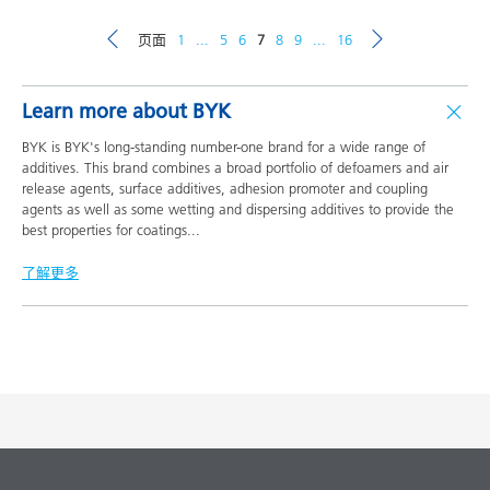
页面
1
...
5
6
7
8
9
...
16
Learn more about BYK
BYK is BYK's long-standing number-one brand for a wide range of
additives. This brand combines a broad portfolio of defoamers and air
release agents, surface additives, adhesion promoter and coupling
agents as well as some wetting and dispersing additives to provide the
best properties for coatings
...
了解更多