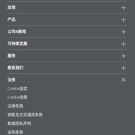
应用
产品
产品组
公司&新闻
所有产品
公司信息
可持续发展
重点推荐
新闻
可持续发展
服务
新闻和媒体
可持续产品
有问必答
地区和分销商
联系我们
成功案例
起始配方
展会和活动
联系我们
EcoVadis
法务
文章
管理层
BYKinside
认证
Cookie設定
电子书
职业生涯
Cookie政策
法规事务
法律条款
助剂指南 App
销售及交货通用条款
视频
数据隐私声明
下载
采购条款