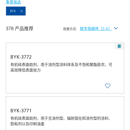
重置筛选
BYK
378 产品推荐
按字母顺序（Z-A）
检索方式:
按最新发布
新
按字母顺序（A-Z）
BYK-3772
按字母顺序（Z-A）
有机硅表面助剂，用于溶剂型涂料体系及不饱和聚酯胶衣，可
高效降低表面张力
BYK-3771
有机硅表面助剂，用于无溶剂型、辐射固化和溶剂型的涂料、
胶粘剂以及印刷油墨