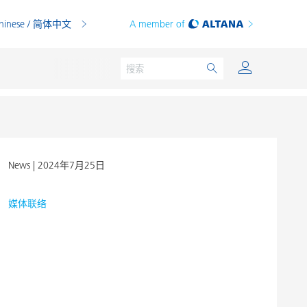
hinese / 简体中文
A member of
News |
2024年7月25日
粉末涂料
印刷油墨
媒体联络
PVC 共混物
PVC 增塑糊
热塑性塑料
热固性塑料