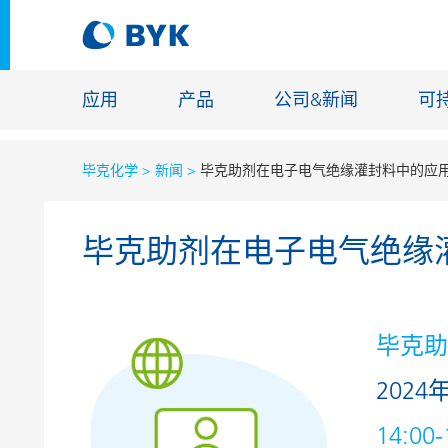
应用
产品
公司&新闻
可
毕克化学
新闻
毕克助剂在电子电气绝缘灌封料中的应
按应用推荐产品
毕克助剂在电子电气绝缘
按应用推荐产品
建筑化学
胶粘剂和密封胶
能源储存
建筑涂料
玻纤浸渍
毕克
汽车原厂漆
地坪涂料
2024
汽车修补漆
铸造和耐
罐头涂料
工业涂料
14:00-