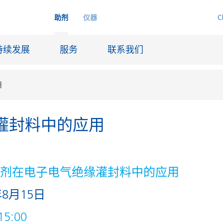
助剂
仪器
C
持续发展
服务
联系我们
用
灌封料中的应用
品
喷墨
皮革饰面和涂层面料
润滑和脱模
助剂在电子电气绝缘灌封料中的应用
船舶和防腐涂料
年8月15日
火材料
石油和天然气行业
纸张涂料
15:00