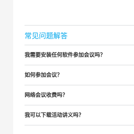
常见问题解答
我需要安装任何软件参加会议吗？
不需要安装软件，可以通过手机微信或者电脑浏
如何参加会议？
点击页面中的“报名参会”，扫描邀请函上的
网络会议收费吗？
您将在微信端收到我们的直播间链接。
本活动是免费参与的。如果您使用手机流量，
我可以下载活动讲义吗？
所有参会者都可以通过演讲最后展示的二维码