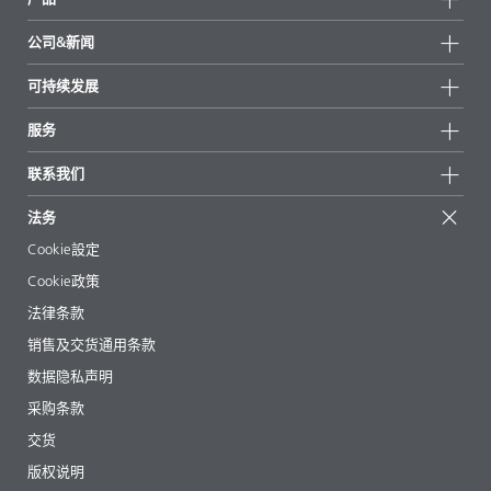
产品组
公司&新闻
所有产品
公司信息
可持续发展
重点推荐
新闻
可持续发展
服务
新闻和媒体
可持续产品
有问必答
地区和分销商
联系我们
成功案例
起始配方
展会和活动
联系我们
EcoVadis
法务
文章
管理层
BYKinside
认证
Cookie設定
电子书
职业生涯
Cookie政策
法规事务
法律条款
助剂指南 App
销售及交货通用条款
视频
数据隐私声明
下载
采购条款
交货
版权说明