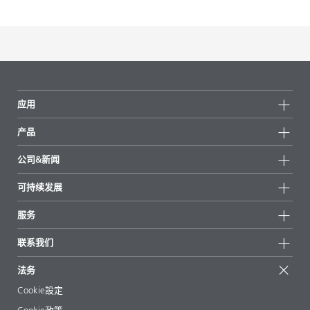
应用
产品
产品组
公司&新闻
所有产品
公司信息
可持续发展
重点推荐
新闻
可持续发展
服务
新闻和媒体
可持续产品
有问必答
地区和分销商
联系我们
成功案例
起始配方
展会和活动
联系我们
EcoVadis
法务
文章
管理层
BYKinside
认证
Cookie設定
电子书
职业生涯