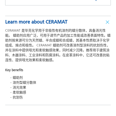
Learn more about CERAMAT
CERAMAT 是毕克化学用于非极性有机溶剂的蜡分散体，具备消光性
能。 蜡助剂应用广泛，可用于调节产品的加工性能或改善表面特性。蜡
助剂按来源可分为天然蜡、半合成蜡和合成蜡，其基本性质取决于化学
组成、熔点和极性。 CERAMAT 蜡助剂可改善溶剂型涂料的抗划伤性，
并在涂料中提供哑光和柔软触感效果，同时减少沉降。推荐用于建筑涂
料、木器涂料、工业涂料和防腐涂料。在皮革涂料中，它还可改善抗粘
连性、提供哑光效果和柔软触感。
Key benefits
蜡助剂
溶剂型蜡分散体
消光效果
柔软触感
抗划伤