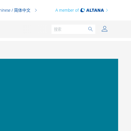
hinese / 简体中文
A member of
粉末涂料
印刷油墨
PVC 共混物
PVC 增塑糊
热塑性塑料
热固性塑料