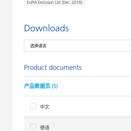
EuPIA Exclusion List (Dec. 2018)
Downloads
Product documents
产品数据页 (
5
)
中文
德语