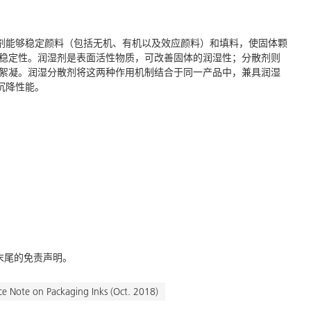
湿分散剂能够稳定颜料（包括无机、有机以及效应颜料）和填料，使固体颗
稳定性。润湿剂是表面活性物质，可改善固体的润湿性；分散剂则
絮凝。润湿分散剂将这两种作用机制结合于同一产品中，兼具润湿
防沉降性能。
末尾的免责声明。
ce Note on Packaging Inks (Oct. 2018)