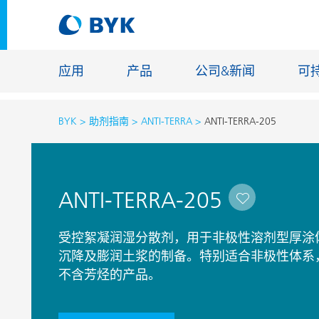
应用
产品
公司&新闻
可
BYK
助剂指南
ANTI-TERRA
ANTI-TERRA-205
按应用推荐产品
按应用推荐产品
建筑化学
ANTI-TERRA-205
胶粘剂和密封胶
能源储存
建筑涂料
玻纤浸渍
受控絮凝润湿分散剂，用于非极性溶剂型厚涂
汽车原厂漆
沉降及膨润土浆的制备。特别适合非极性体系，如醇酸
地坪涂料
不含芳烃的产品。
汽车修补漆
铸造和耐
罐头涂料
工业涂料