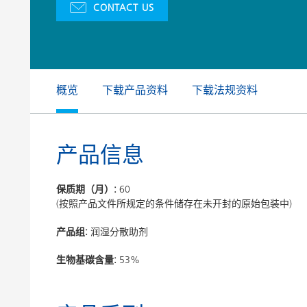
CONTACT US
膨润土催化剂
家居，工
卷材涂料
概览
下载产品资料
下载法规资料
产品信息
保质期（月）:
60
(按照产品文件所规定的条件储存在未开封的原始包装中)
产品组:
润湿分散助剂
生物基碳含量:
53%