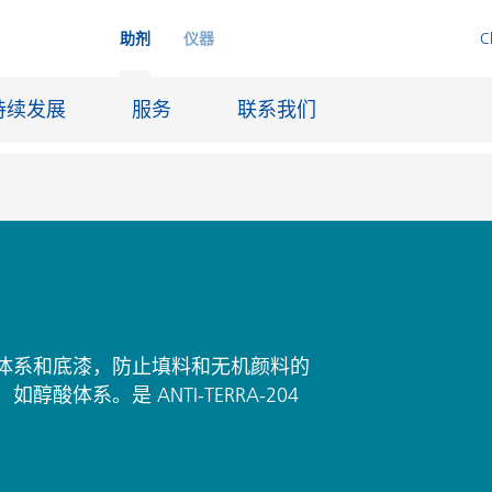
助剂
仪器
C
持续发展
服务
联系我们
品
喷墨
皮革饰面和涂层面料
润滑和脱模
体系和底漆，防止填料和无机颜料的
体系。是 ANTI-TERRA-204
船舶和防腐涂料
火材料
石油和天然气行业
纸张涂料