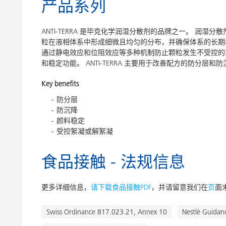
产品系列
ANTI-TERRA 是毕克化学润湿分散剂的品牌之一。 润
粒在液相体系中形成细微且均匀的分布，并确保体系的长期
通过静电效应和位阻效应等多种机制防止颗粒发生不受控的
和稳定功能。 ANTI-TERRA 主要用于改善配方的防分层和
Key benefits
防分层
防沉降
颜料稳定
受控絮凝或解絮凝
食品接触 - 法规信息
更多详细信息，
请下载食品接触PDF
，并请留意我们在
页
面
Swiss Ordinance 817.023.21, Annex 10
Nestlè Guidan