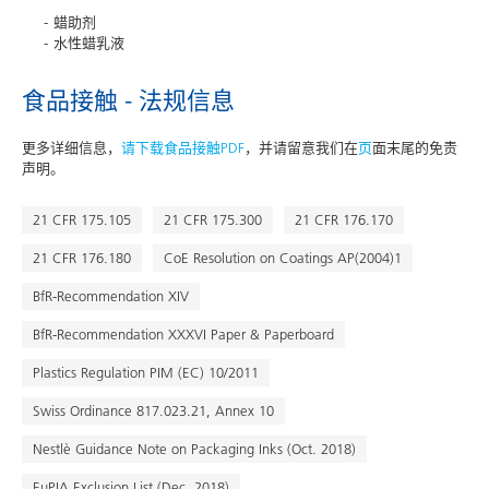
蜡助剂
水性蜡乳液
食品接触 - 法规信息
更多详细信息，
请下载食品接触PDF
，并请留意我们在
页
面末尾的免责
声明。
21 CFR 175.105
21 CFR 175.300
21 CFR 176.170
21 CFR 176.180
CoE Resolution on Coatings AP(2004)1
BfR-Recommendation XIV
BfR-Recommendation XXXVI Paper & Paperboard
Plastics Regulation PIM (EC) 10/2011
Swiss Ordinance 817.023.21, Annex 10
Nestlè Guidance Note on Packaging Inks (Oct. 2018)
EuPIA Exclusion List (Dec. 2018)