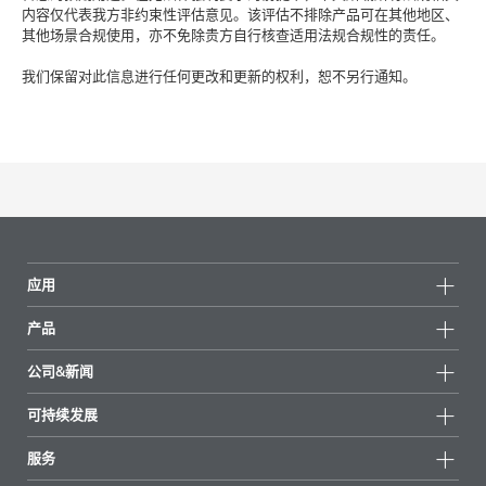
内容仅代表我方非约束性评估意见。该评估不排除产品可在其他地区、
其他场景合规使用，亦不免除贵方自行核查适用法规合规性的责任。
我们保留对此信息进行任何更改和更新的权利，恕不另行通知。
应用
产品
产品组
公司&新闻
所有产品
公司信息
可持续发展
重点推荐
新闻
可持续发展
服务
新闻和媒体
可持续产品