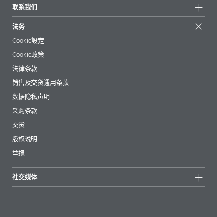
有问必答
地区和分销商
联系我们
成功案例
起始配方
展会和活动
联系我们
EcoVadis
法务
文章
管理层
BYKinside
认证
Cookie設定
电子书
职业生涯
Cookie政策
法规事务
法律条款
助剂指南 App
销售及交货通用条款
视频
数据隐私声明
下载
采购条款
交货
版权说明
举报
社交媒体