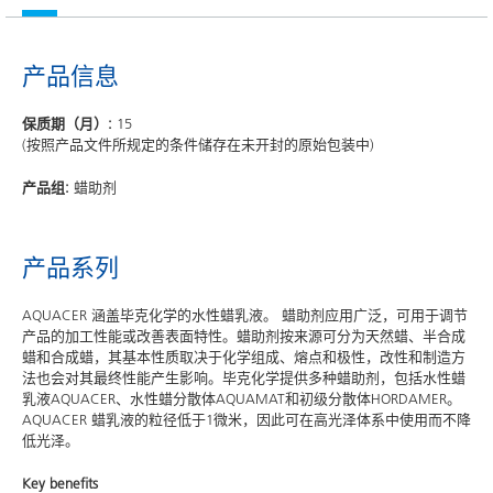
产品信息
保质期（月）:
15
(按照产品文件所规定的条件储存在未开封的原始包装中)
产品组:
蜡助剂
产品系列
AQUACER 涵盖毕克化学的水性蜡乳液。 蜡助剂应用广泛，可用于调节
产品的加工性能或改善表面特性。蜡助剂按来源可分为天然蜡、半合成
蜡和合成蜡，其基本性质取决于化学组成、熔点和极性，改性和制造方
法也会对其最终性能产生影响。毕克化学提供多种蜡助剂，包括水性蜡
乳液AQUACER、水性蜡分散体AQUAMAT和初级分散体HORDAMER。
AQUACER 蜡乳液的粒径低于1微米，因此可在高光泽体系中使用而不降
低光泽。
Key benefits