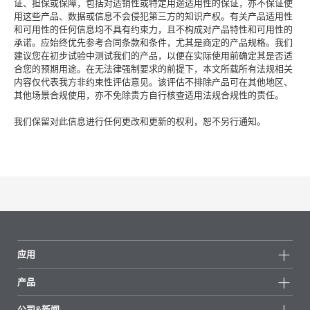
证、担保或保障，包括对适销性或特定用途适用性的保证，亦不保证使
用这些产品、数据或信息不会侵犯第三方的知识产权。有关产品适用性
和可用性的任何信息均不具有约束力，且不构成对产品特性和可用性的
承诺。应始终优先参考合同条款和条件，尤其是商定的产品规格。我们
建议您在初步试验中测试我们的产品，以便在实际使用前确定其是否适
合您的预期用途。在无法律强制要求的前提下，本文所载所有法规相关
内容仅代表我方非约束性评估意见。该评估不排除产品可在其他地区、
其他场景合规使用，亦不免除贵方自行核查适用法规合规性的责任。
我们保留对此信息进行任何更改和更新的权利，恕不另行通知。
应用
产品
产品组
公司&新闻