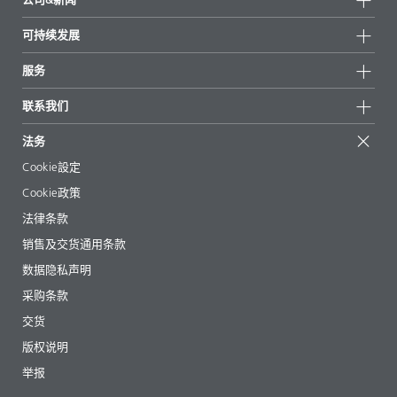
所有产品
公司信息
可持续发展
重点推荐
新闻
可持续发展
服务
新闻和媒体
可持续产品
有问必答
地区和分销商
联系我们
成功案例
起始配方
展会和活动
联系我们
EcoVadis
法务
文章
管理层
BYKinside
认证
Cookie設定
电子书
职业生涯
Cookie政策
法规事务
法律条款
助剂指南 App
销售及交货通用条款
视频
数据隐私声明
下载
采购条款
交货
版权说明
举报