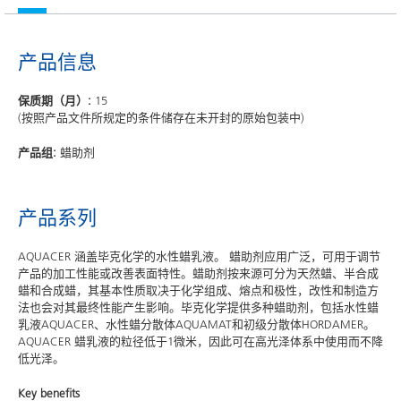
产品信息
保质期（月）:
15
(按照产品文件所规定的条件储存在未开封的原始包装中)
产品组:
蜡助剂
产品系列
AQUACER 涵盖毕克化学的水性蜡乳液。 蜡助剂应用广泛，可用于调节
产品的加工性能或改善表面特性。蜡助剂按来源可分为天然蜡、半合成
蜡和合成蜡，其基本性质取决于化学组成、熔点和极性，改性和制造方
法也会对其最终性能产生影响。毕克化学提供多种蜡助剂，包括水性蜡
乳液AQUACER、水性蜡分散体AQUAMAT和初级分散体HORDAMER。
AQUACER 蜡乳液的粒径低于1微米，因此可在高光泽体系中使用而不降
低光泽。
Key benefits