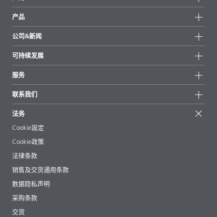
产品
产品组
公司&新闻
所有产品
公司信息
可持续发展
重点推荐
新闻
可持续发展
服务
新闻和媒体
可持续产品
有问必答
地区和分销商
联系我们
成功案例
起始配方
展会和活动
联系我们
EcoVadis
法务
文章
管理层
BYKinside
认证
Cookie設定
电子书
职业生涯
Cookie政策
法规事务
法律条款
助剂指南 App
销售及交货通用条款
视频
数据隐私声明
下载
采购条款
交货