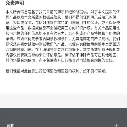
免责声明
本文所含信息是基于我们目前的知识和经验所提供。对于本文提及的任
何产品以及本文所载的数据或信息，我们不提供任何明示或暗示的保
证、担保或保障，包括对适销性或特定用途适用性的保证，亦不保证使
用这些产品、数据或信息不会侵犯第三方的知识产权。有关产品适用性
和可用性的任何信息均不具有约束力，且不构成对产品特性和可用性的
承诺。应始终优先参考合同条款和条件，尤其是商定的产品规格。我们
建议您在初步试验中测试我们的产品，以便在实际使用前确定其是否适
合您的预期用途。在无法律强制要求的前提下，本文所载所有法规相关
内容仅代表我方非约束性评估意见。该评估不排除产品可在其他地区、
其他场景合规使用，亦不免除贵方自行核查适用法规合规性的责任。
我们保留对此信息进行任何更改和更新的权利，恕不另行通知。
应用