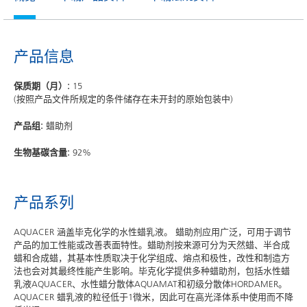
产品信息
保质期（月）:
15
(按照产品文件所规定的条件储存在未开封的原始包装中)
产品组:
蜡助剂
生物基碳含量:
92%
产品系列
AQUACER 涵盖毕克化学的水性蜡乳液。 蜡助剂应用广泛，可用于调节
产品的加工性能或改善表面特性。蜡助剂按来源可分为天然蜡、半合成
蜡和合成蜡，其基本性质取决于化学组成、熔点和极性，改性和制造方
法也会对其最终性能产生影响。毕克化学提供多种蜡助剂，包括水性蜡
乳液AQUACER、水性蜡分散体AQUAMAT和初级分散体HORDAMER。
AQUACER 蜡乳液的粒径低于1微米，因此可在高光泽体系中使用而不降