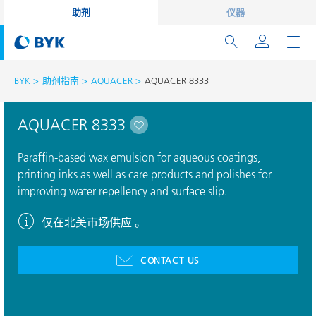
助剂
仪器
BYK
助剂指南
AQUACER
AQUACER 8333
AQUACER 8333
Paraffin-based wax emulsion for aqueous coatings,
printing inks as well as care products and polishes for
improving water repellency and surface slip.
仅在北美市场供应 。
CONTACT US