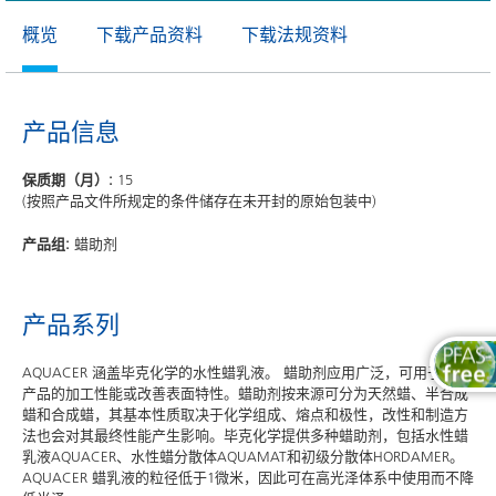
概览
下载产品资料
下载法规资料
产品信息
保质期（月）:
15
(按照产品文件所规定的条件储存在未开封的原始包装中)
产品组:
蜡助剂
产品系列
AQUACER 涵盖毕克化学的水性蜡乳液。 蜡助剂应用广泛，可用于调节
产品的加工性能或改善表面特性。蜡助剂按来源可分为天然蜡、半合成
蜡和合成蜡，其基本性质取决于化学组成、熔点和极性，改性和制造方
法也会对其最终性能产生影响。毕克化学提供多种蜡助剂，包括水性蜡
乳液AQUACER、水性蜡分散体AQUAMAT和初级分散体HORDAMER。
AQUACER 蜡乳液的粒径低于1微米，因此可在高光泽体系中使用而不降