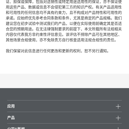
证、担保或保障，包括对适销性或特定用途适用性的保证，亦不保证使
用这些产品、数据或信息不会侵犯第三方的知识产权。有关产品适用性
和可用性的任何信息均不具有约束力，且不构成对产品特性和可用性的
承诺。应始终优先参考合同条款和条件，尤其是商定的产品规格。我们
建议您在初步试验中测试我们的产品，以便在实际使用前确定其是否适
合您的预期用途。在无法律强制要求的前提下，本文所载所有法规相关
内容仅代表我方非约束性评估意见。该评估不排除产品可在其他地区、
其他场景合规使用，亦不免除贵方自行核查适用法规合规性的责任。
我们保留对此信息进行任何更改和更新的权利，恕不另行通知。
应用
产品
产品组