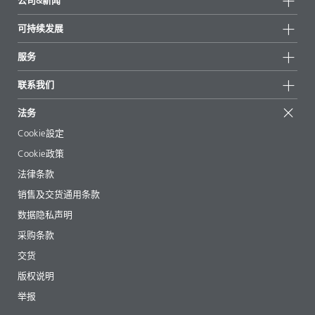
公司&新闻
所有产品
公司信息
可持续发展
重点推荐
新闻
可持续发展
服务
新闻和媒体
可持续产品
有问必答
地区和分销商
联系我们
成功案例
起始配方
展会和活动
联系我们
EcoVadis
法务
文章
管理层
BYKinside
认证
Cookie設定
电子书
职业生涯
Cookie政策
法规事务
法律条款
助剂指南 App
销售及交货通用条款
视频
数据隐私声明
下载
采购条款
交货
版权说明
举报