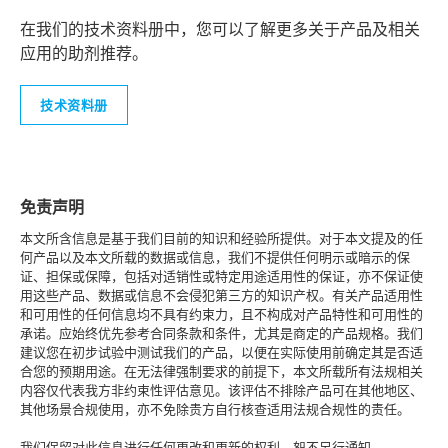
在我们的技术资料册中，您可以了解更多关于产品及相关
应用的助剂推荐。
技术资料册
免责声明
本文所含信息是基于我们目前的知识和经验所提供。对于本文提及的任
何产品以及本文所载的数据或信息，我们不提供任何明示或暗示的保
证、担保或保障，包括对适销性或特定用途适用性的保证，亦不保证使
用这些产品、数据或信息不会侵犯第三方的知识产权。有关产品适用性
和可用性的任何信息均不具有约束力，且不构成对产品特性和可用性的
承诺。应始终优先参考合同条款和条件，尤其是商定的产品规格。我们
建议您在初步试验中测试我们的产品，以便在实际使用前确定其是否适
合您的预期用途。在无法律强制要求的前提下，本文所载所有法规相关
内容仅代表我方非约束性评估意见。该评估不排除产品可在其他地区、
其他场景合规使用，亦不免除贵方自行核查适用法规合规性的责任。
我们保留对此信息进行任何更改和更新的权利，恕不另行通知。