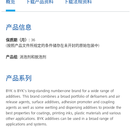
概览
下载产品资料
下载法规资料
产品信息
保质期（月）:
36
(按照产品文件所规定的条件储存在未开封的原始包装中)
产品组:
消泡剂和脱泡剂
产品系列
BYK is BYK's long-standing number-one brand for a wide range of
additives. This brand combines a broad portfolio of defoamers and air
release agents, surface additives, adhesion promoter and coupling
agents as well as some wetting and dispersing additives to provide the
best properties for coatings, printing inks, plastic materials and various
other applications. BYK additives can be used in a broad range of
applications and systems.