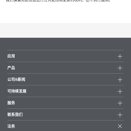
应用
产品
产品组
公司&新闻
所有产品
公司信息
可持续发展
重点推荐
新闻
可持续发展
服务
新闻和媒体
可持续产品
有问必答
地区和分销商
联系我们
成功案例
起始配方
展会和活动
联系我们
EcoVadis
法务
文章
管理层