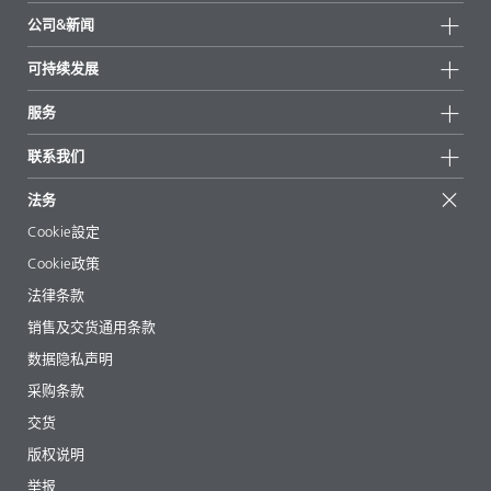
产品组
公司&新闻
所有产品
公司信息
可持续发展
重点推荐
新闻
可持续发展
服务
新闻和媒体
可持续产品
有问必答
地区和分销商
联系我们
成功案例
起始配方
展会和活动
联系我们
EcoVadis
法务
文章
管理层
BYKinside
认证
Cookie設定
电子书
职业生涯
Cookie政策
法规事务
法律条款
助剂指南 App
销售及交货通用条款
视频
数据隐私声明
下载
采购条款
交货
版权说明
举报