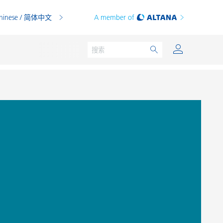
hinese / 简体中文
A member of
粉末涂料
印刷油墨
PVC 共混物
PVC 增塑糊
热塑性塑料
热固性塑料