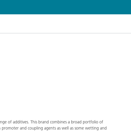
业与公共设施清洁
个人护理
ge of additives. This brand combines a broad portfolio of
on promoter and coupling agents as well as some wetting and