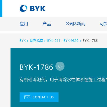
应用
产品
公司&新闻
可
BYK
助剂指南
BYK-011 - BYK-9890
BYK-1786
按应用推荐产品
按应用推荐产品
建筑化学
BYK-1786
胶粘剂和密封胶
能源储存
建筑涂料
玻纤浸渍
有机硅消泡剂，用于消除水性体系在施工过程
汽车原厂漆
地坪涂料
汽车修补漆
铸造和耐
CONTACT US
罐头涂料
工业涂料