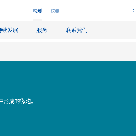
助剂
仪器
C
持续发展
服务
联系我们
品
喷墨
皮革饰面和涂层面料
润滑和脱模
中形成的微泡。
船舶和防腐涂料
火材料
石油和天然气行业
纸张涂料