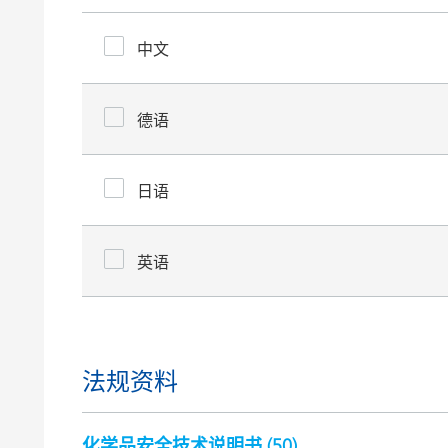
中文
德语
日语
英语
法规资料
化学品安全技术说明书 (
50
)