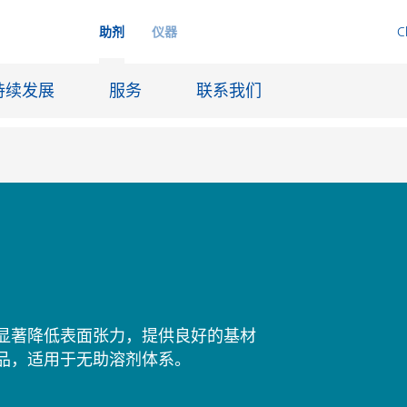
助剂
仪器
C
持续发展
服务
联系我们
品
喷墨
皮革饰面和涂层面料
润滑和脱模
船舶和防腐涂料
可显著降低表面张力，提供良好的基材
火材料
石油和天然气行业
品，适用于无助溶剂体系。
纸张涂料