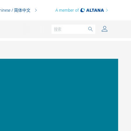
hinese / 简体中文
A member of
粉末涂料
印刷油墨
PVC 共混物
PVC 增塑糊
热塑性塑料
热固性塑料