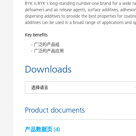
BYK is BYK's long-standing number-one brand for a wide ran
defoamers and air release agents, surface additives, adhesi
dispersing additives to provide the best properties for coatin
additives can be used in a broad range of applications and s
Key benefits
广泛的产品组
广泛的产品应用
Downloads
Product documents
产品数据页 (
4
)