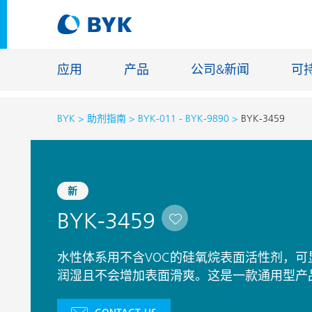
应用
产品
公司&新闻
可
BYK
助剂指南
BYK-011 - BYK-9890
BYK-3459
按应用推荐产品
按应用推荐产品
建筑化学
新
胶粘剂和密封胶
能源储存
BYK-3459
建筑涂料
玻纤浸渍
汽车原厂漆
地坪涂料
水性体系用不含VOC的硅氧烷表面活性剂，
汽车修补漆
铸造和耐
润湿且不会增加表面滑爽。这是一款通用型产
罐头涂料
工业涂料