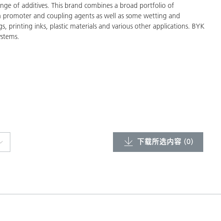
ge of additives. This brand combines a broad portfolio of
on promoter and coupling agents as well as some wetting and
gs, printing inks, plastic materials and various other applications. BYK
ystems.
下载所选内容 (
0
)