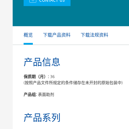
CONTACT US
膨润土催化剂
家居，工
卷材涂料
概览
下载产品资料
下载法规资料
产品信息
保质期（月）:
36
(按照产品文件所规定的条件储存在未开封的原始包装中)
产品组:
表面助剂
产品系列