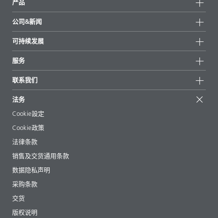
产品
产品组
公司&新闻
所有产品
公司信息
可持续发展
重点推荐
新闻
可持续发展
服务
新闻和媒体
可持续产品
有问必答
地区和分销商
联系我们
成功案例
起始配方
展会和活动
联系我们
EcoVadis
法务
文章
管理层
BYKinside
认证
Cookie設定
电子书
职业生涯
Cookie政策
法规事务
法律条款
助剂指南 App
销售及交货通用条款
视频
数据隐私声明
下载
采购条款
交货
版权说明