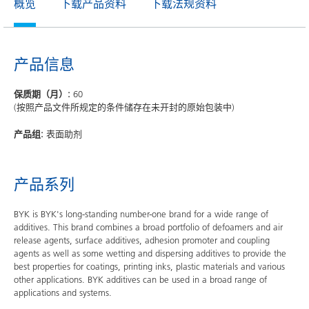
概览
下载产品资料
下载法规资料
产品信息
保质期（月）:
60
(按照产品文件所规定的条件储存在未开封的原始包装中)
产品组:
表面助剂
产品系列
BYK is BYK's long-standing number-one brand for a wide range of
additives. This brand combines a broad portfolio of defoamers and air
release agents, surface additives, adhesion promoter and coupling
agents as well as some wetting and dispersing additives to provide the
best properties for coatings, printing inks, plastic materials and various
other applications. BYK additives can be used in a broad range of
applications and systems.