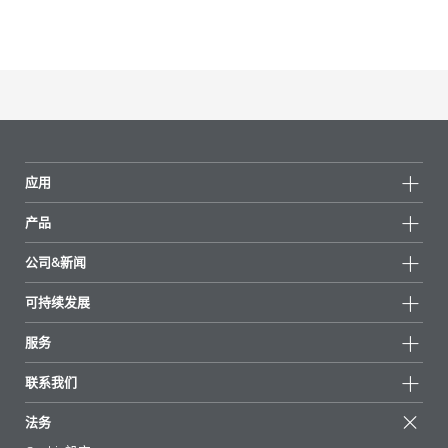
应用
产品
产品组
公司&新闻
所有产品
公司信息
可持续发展
重点推荐
新闻
可持续发展
服务
新闻和媒体
可持续产品
有问必答
地区和分销商
联系我们
成功案例
起始配方
展会和活动
联系我们
EcoVadis
法务
文章
管理层
BYKinside
认证