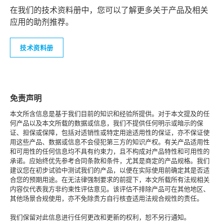
在我们的技术资料册中，您可以了解更多关于产品及相关
应用的助剂推荐。
技术资料册
免责声明
本文所含信息是基于我们目前的知识和经验所提供。对于本文提及的任
何产品以及本文所载的数据或信息，我们不提供任何明示或暗示的保
证、担保或保障，包括对适销性或特定用途适用性的保证，亦不保证使
用这些产品、数据或信息不会侵犯第三方的知识产权。有关产品适用性
和可用性的任何信息均不具有约束力，且不构成对产品特性和可用性的
承诺。应始终优先参考合同条款和条件，尤其是商定的产品规格。我们
建议您在初步试验中测试我们的产品，以便在实际使用前确定其是否适
合您的预期用途。在无法律强制要求的前提下，本文所载所有法规相关
内容仅代表我方非约束性评估意见。该评估不排除产品可在其他地区、
其他场景合规使用，亦不免除贵方自行核查适用法规合规性的责任。
我们保留对此信息进行任何更改和更新的权利，恕不另行通知。