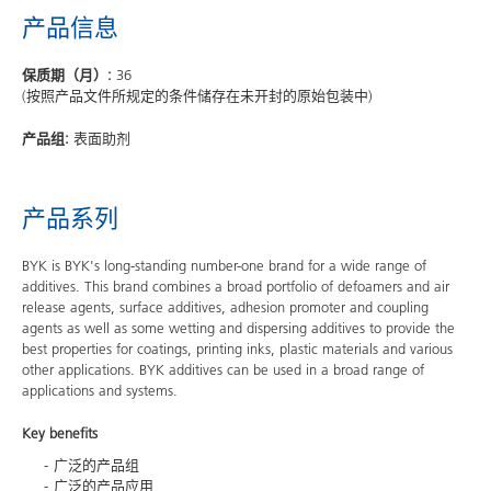
产品信息
保质期（月）:
36
(按照产品文件所规定的条件储存在未开封的原始包装中)
产品组:
表面助剂
产品系列
BYK is BYK's long-standing number-one brand for a wide range of
additives. This brand combines a broad portfolio of defoamers and air
release agents, surface additives, adhesion promoter and coupling
agents as well as some wetting and dispersing additives to provide the
best properties for coatings, printing inks, plastic materials and various
other applications. BYK additives can be used in a broad range of
applications and systems.
Key benefits
广泛的产品组
广泛的产品应用