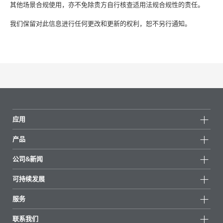
其他场景合规使用，亦不免除贵方自行核查适用法规合规性的责任。
我们保留对此信息进行任何更改和更新的权利，恕不另行通知。
应用
产品
产品组
公司&新闻
所有产品
公司信息
可持续发展
重点推荐
新闻
可持续发展
服务
新闻和媒体
可持续产品
有问必答
地区和分销商
联系我们
成功案例