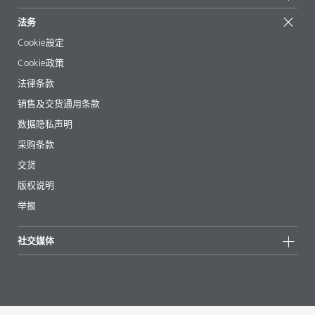
起始配方
展会和活动
联系我们
EcoVadis
法务
文章
管理层
BYKinside
认证
Cookie設定
电子书
职业生涯
Cookie政策
法规事务
法律条款
助剂指南 App
销售及交货通用条款
视频
数据隐私声明
下载
采购条款
交货
版权说明
举报
社交媒体