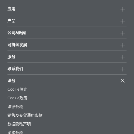
应用
产品
产品组
公司&新闻
所有产品
公司信息
可持续发展
重点推荐
新闻
可持续发展
服务
新闻和媒体
可持续产品
有问必答
地区和分销商
联系我们
成功案例
起始配方
展会和活动
联系我们
EcoVadis
法务
文章
管理层
BYKinside
认证
Cookie設定
电子书
职业生涯
Cookie政策
法规事务
法律条款
助剂指南 App
销售及交货通用条款
视频
数据隐私声明
下载
采购条款