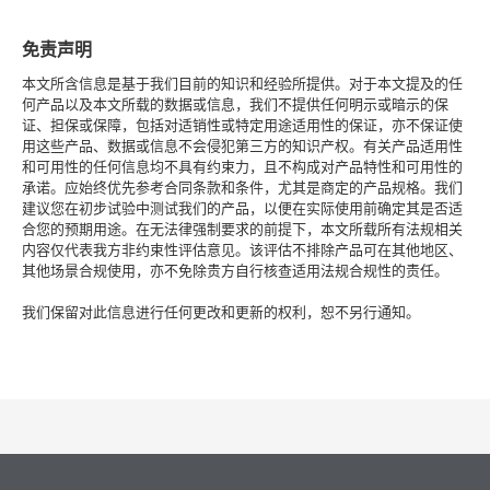
免责声明
本文所含信息是基于我们目前的知识和经验所提供。对于本文提及的任
何产品以及本文所载的数据或信息，我们不提供任何明示或暗示的保
证、担保或保障，包括对适销性或特定用途适用性的保证，亦不保证使
用这些产品、数据或信息不会侵犯第三方的知识产权。有关产品适用性
和可用性的任何信息均不具有约束力，且不构成对产品特性和可用性的
承诺。应始终优先参考合同条款和条件，尤其是商定的产品规格。我们
建议您在初步试验中测试我们的产品，以便在实际使用前确定其是否适
合您的预期用途。在无法律强制要求的前提下，本文所载所有法规相关
内容仅代表我方非约束性评估意见。该评估不排除产品可在其他地区、
其他场景合规使用，亦不免除贵方自行核查适用法规合规性的责任。
我们保留对此信息进行任何更改和更新的权利，恕不另行通知。