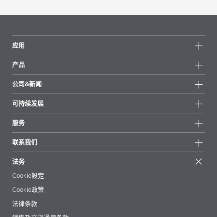
应用
产品
产品组
公司&新闻
所有产品
公司信息
可持续发展
重点推荐
新闻
可持续发展
服务
新闻和媒体
可持续产品
有问必答
地区和分销商
联系我们
成功案例
起始配方
展会和活动
联系我们
EcoVadis
法务
文章
管理层
BYKinside
认证
Cookie設定
电子书
职业生涯
Cookie政策
法规事务
法律条款
助剂指南 App