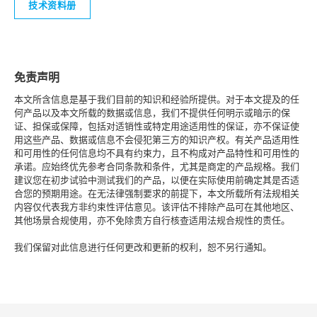
技术资料册
免责声明
本文所含信息是基于我们目前的知识和经验所提供。对于本文提及的任
何产品以及本文所载的数据或信息，我们不提供任何明示或暗示的保
证、担保或保障，包括对适销性或特定用途适用性的保证，亦不保证使
用这些产品、数据或信息不会侵犯第三方的知识产权。有关产品适用性
和可用性的任何信息均不具有约束力，且不构成对产品特性和可用性的
承诺。应始终优先参考合同条款和条件，尤其是商定的产品规格。我们
建议您在初步试验中测试我们的产品，以便在实际使用前确定其是否适
合您的预期用途。在无法律强制要求的前提下，本文所载所有法规相关
内容仅代表我方非约束性评估意见。该评估不排除产品可在其他地区、
其他场景合规使用，亦不免除贵方自行核查适用法规合规性的责任。
我们保留对此信息进行任何更改和更新的权利，恕不另行通知。