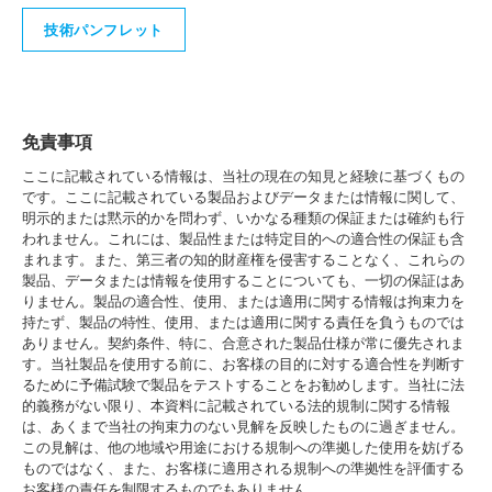
技術パンフレット
免責事項
ここに記載されている情報は、当社の現在の知見と経験に基づくもの
です。ここに記載されている製品およびデータまたは情報に関して、
明示的または黙示的かを問わず、いかなる種類の保証または確約も行
われません。これには、製品性または特定目的への適合性の保証も含
まれます。また、第三者の知的財産権を侵害することなく、これらの
製品、データまたは情報を使用することについても、一切の保証はあ
りません。製品の適合性、使用、または適用に関する情報は拘束力を
持たず、製品の特性、使用、または適用に関する責任を負うものでは
ありません。契約条件、特に、合意された製品仕様が常に優先されま
す。当社製品を使用する前に、お客様の目的に対する適合性を判断す
るために予備試験で製品をテストすることをお勧めします。当社に法
的義務がない限り、本資料に記載されている法的規制に関する情報
は、あくまで当社の拘束力のない見解を反映したものに過ぎません。
この見解は、他の地域や用途における規制への準拠した使用を妨げる
ものではなく、また、お客様に適用される規制への準拠性を評価する
お客様の責任を制限するものでもありません。