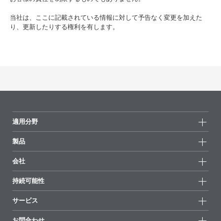
当社は、ここに記載されている情報に対して予告なく変更を加えた
り、更新したりする権利を有します。
適用分野
製品
製品グループ
会社
全製品
会社情報
持続可能性
ハイライト
ニュース
持続可能性
サービス
拠点と販売代理店
持続可能な製品
お問合せ
展示会 & イベント
お問合わせ