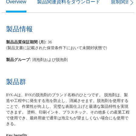
製品関連資料をダウンロード
規制関連資
Overview
製品情報
製品品質保証期間 (月):
36
(製品文書に記載された保管条件下において未開封状態で)
製品グループ:
消泡剤および脱泡剤
製品群
BYK-Aは、BYKの脱泡剤のブランド名称のひとつです。 脱泡剤は、製
造や工程中に発生する泡を防止し、消滅させます。脱泡剤を使用する
ことで、作業性が向上し、完璧な表面仕上げと最適な製品特性を実現
できます。 塗料、印刷インキ、プラスチック、その他多くの産業工程
で使用でき、最終用途で通常は泡立ちが望ましくない場合にも使用で
きる。
Key benefits