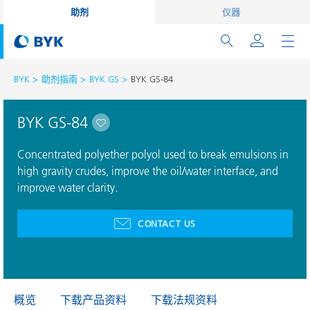
助剂
仪器
BYK
助剂指南
BYK GS
BYK GS-84
BYK GS-84
Concentrated polyether polyol used to break emulsions in
high gravity crudes, improve the oil/water interface, and
improve water clarity.
CONTACT US
概览
下载产品资料
下载法规资料