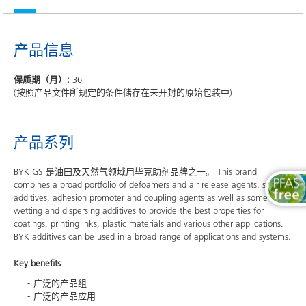
产品信息
保质期（月）:
36
(按照产品文件所规定的条件储存在未开封的原始包装中)
产品系列
BYK GS 是油田及天然气领域用毕克助剂品牌之一。 This brand
combines a broad portfolio of defoamers and air release agents, surface
additives, adhesion promoter and coupling agents as well as some
wetting and dispersing additives to provide the best properties for
coatings, printing inks, plastic materials and various other applications.
BYK additives can be used in a broad range of applications and systems.
Key benefits
广泛的产品组
广泛的产品应用