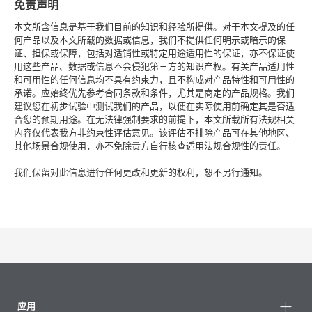
免责声明
本文所含信息是基于我们目前的知识和经验所提供。对于本文提及的任
何产品以及本文所载的数据或信息，我们不提供任何明示或暗示的保
证、担保或保障，包括对适销性或特定用途适用性的保证，亦不保证使
用这些产品、数据或信息不会侵犯第三方的知识产权。有关产品适用性
和可用性的任何信息均不具有约束力，且不构成对产品特性和可用性的
承诺。应始终优先参考合同条款和条件，尤其是商定的产品规格。我们
建议您在初步试验中测试我们的产品，以便在实际使用前确定其是否适
合您的预期用途。在无法律强制要求的前提下，本文所载所有法规相关
内容仅代表我方非约束性评估意见。该评估不排除产品可在其他地区、
其他场景合规使用，亦不免除贵方自行核查适用法规合规性的责任。
我们保留对此信息进行任何更改和更新的权利，恕不另行通知。
应用