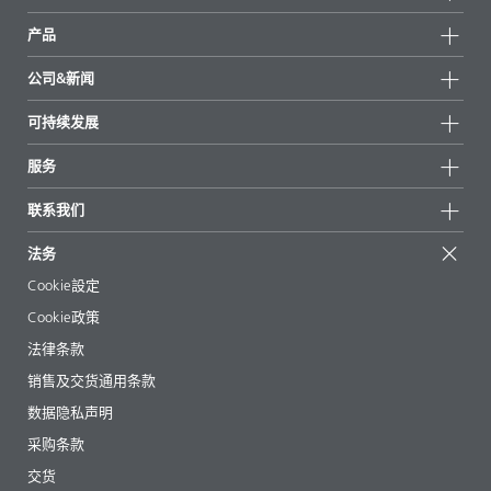
产品
产品组
公司&新闻
所有产品
公司信息
可持续发展
重点推荐
新闻
可持续发展
服务
新闻和媒体
可持续产品
有问必答
地区和分销商
联系我们
成功案例
起始配方
展会和活动
联系我们
EcoVadis
法务
文章
管理层
BYKinside
认证
Cookie設定
电子书
职业生涯
Cookie政策
法规事务
法律条款
助剂指南 App
销售及交货通用条款
视频
数据隐私声明
下载
采购条款
交货