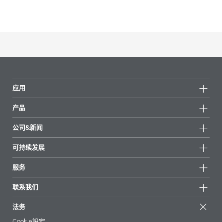
应用
产品
产品组
公司&新闻
所有产品
公司信息
可持续发展
重点推荐
新闻
可持续发展
服务
新闻和媒体
可持续产品
有问必答
地区和分销商
联系我们
成功案例
起始配方
展会和活动
联系我们
EcoVadis
法务
文章
管理层
BYKinside
认证
Cookie設定