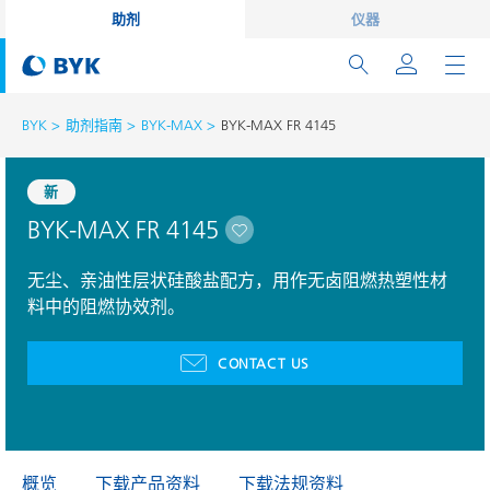
助剂
仪器
BYK
助剂指南
BYK-MAX
BYK-MAX FR 4145
新
BYK-MAX FR 4145
无尘、亲油性层状硅酸盐配方，用作无卤阻燃热塑性材
料中的阻燃协效剂。
CONTACT US
概览
下载产品资料
下载法规资料