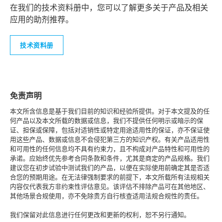
在我们的技术资料册中，您可以了解更多关于产品及相关
应用的助剂推荐。
技术资料册
免责声明
本文所含信息是基于我们目前的知识和经验所提供。对于本文提及的任
何产品以及本文所载的数据或信息，我们不提供任何明示或暗示的保
证、担保或保障，包括对适销性或特定用途适用性的保证，亦不保证使
用这些产品、数据或信息不会侵犯第三方的知识产权。有关产品适用性
和可用性的任何信息均不具有约束力，且不构成对产品特性和可用性的
承诺。应始终优先参考合同条款和条件，尤其是商定的产品规格。我们
建议您在初步试验中测试我们的产品，以便在实际使用前确定其是否适
合您的预期用途。在无法律强制要求的前提下，本文所载所有法规相关
内容仅代表我方非约束性评估意见。该评估不排除产品可在其他地区、
其他场景合规使用，亦不免除贵方自行核查适用法规合规性的责任。
我们保留对此信息进行任何更改和更新的权利，恕不另行通知。