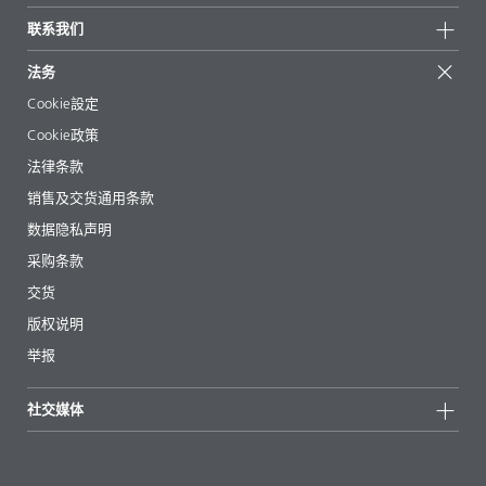
可持续产品
有问必答
地区和分销商
联系我们
成功案例
起始配方
展会和活动
联系我们
EcoVadis
法务
文章
管理层
BYKinside
认证
Cookie設定
电子书
职业生涯
Cookie政策
法规事务
法律条款
助剂指南 App
销售及交货通用条款
视频
数据隐私声明
下载
采购条款
交货
版权说明
举报
社交媒体