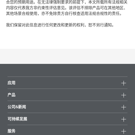
合您的预期用途。在无法律强制要求的前提下，本文所载所有法规相关
内容仅代表我方非约束性评估意见。该评估不排除产品可在其他地区、
其他场景合规使用，亦不免除贵方自行核查适用法规合规性的责任。
我们保留对此信息进行任何更改和更新的权利，恕不另行通知。
应用
产品
产品组
公司&新闻
所有产品
公司信息
可持续发展
重点推荐
新闻
可持续发展
服务
新闻和媒体