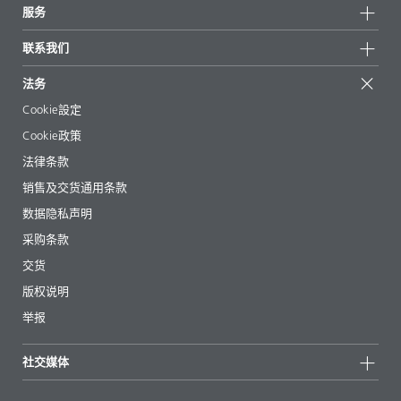
可持续发展
服务
新闻和媒体
可持续产品
有问必答
地区和分销商
联系我们
成功案例
起始配方
展会和活动
联系我们
EcoVadis
法务
文章
管理层
BYKinside
认证
Cookie設定
电子书
职业生涯
Cookie政策
法规事务
法律条款
助剂指南 App
销售及交货通用条款
视频
数据隐私声明
下载
采购条款
交货
版权说明
举报
社交媒体