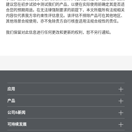
建议您在初步试验中测试我们的产品，以便在实际使用前确定其是否适
合您的预期用途。在无法律强制要求的前提下，本文所载所有法规相关
内容仅代表我方非约束性评估意见。该评估不排除产品可在其他地区、
其他场景合规使用，亦不免除贵方自行核查适用法规合规性的责任。
我们保留对此信息进行任何更改和更新的权利，恕不另行通知。
应用
产品
产品组
公司&新闻
所有产品
公司信息
可持续发展
重点推荐
新闻