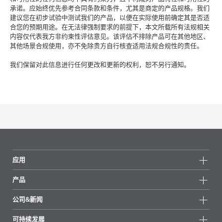
承诺。应始终优先参考合同条款和条件，尤其是商定的产品规格。我们
建议您在初步试验中测试我们的产品，以便在实际使用前确定其是否适
合您的预期用途。在无法律强制要求的前提下，本文所载所有法规相关
内容仅代表我方非约束性评估意见。该评估不排除产品可在其他地区、
其他场景合规使用，亦不免除贵方自行核查适用法规合规性的责任。
我们保留对此信息进行任何更改和更新的权利，恕不另行通知。
应用
产品
产品组
公司&新闻
所有产品
公司信息
可持续发展