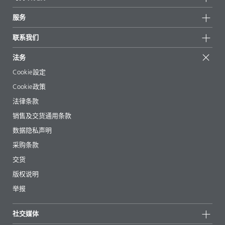
重点推荐
新闻
可持续发展
服务
新闻和媒体
可持续产品
有问必答
地区和分销商
联系我们
成功案例
起始配方
展会和活动
联系我们
EcoVadis
法务
文章
管理层
BYKinside
认证
Cookie設定
电子书
职业生涯
Cookie政策
法规事务
法律条款
助剂指南 App
销售及交货通用条款
视频
数据隐私声明
下载
采购条款
交货
版权说明
举报
社交媒体