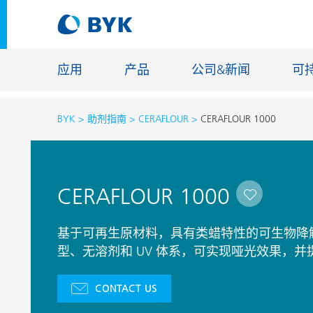
应用
产品
公司&新闻
可
BYK
助剂指南
CERAFLOUR
CERAFLOUR 1000
按应用推荐产品
按应用推荐产品
建筑化学
CERAFLOUR 1000
胶粘剂和密封胶
能源储存
建筑涂料
玻纤浸渍
基于可再生原材料，具有类蜡特性的可生物降
汽车原厂漆
型、无溶剂和 UV 体系，可实现哑光效果，
地坪涂料
汽车修补漆
铸造和耐
CONTACT US
罐头涂料
工业涂料