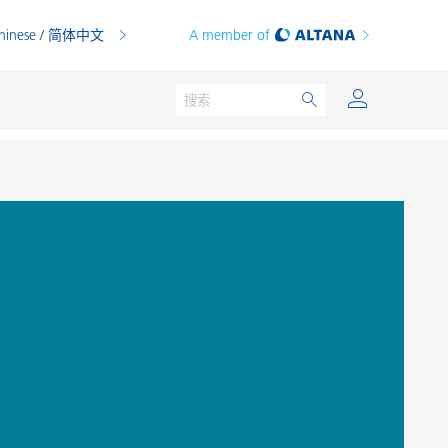
hinese / 简体中文
A member of
粉末涂料
印刷油墨
PVC 共混物
PVC 增塑糊
热塑性塑料
热固性塑料