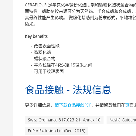
CERAFLOUR 是毕克化学微粉化蜡助剂和微粉化蜡状聚
面特性。蜡助剂按来源可分为天然蜡、半合成蜡和合成蜡，
其最终性能产生影响。 微粉化蜡助剂为粉末形式，平均粒径
微米。
Key benefits
改善表面性能
微粉化蜡
蜡状聚合物
平均粒径在4微米到15微米之间
可用于纹理表面
食品接触 - 法规信息
更多详细信息，
请下载食品接触PDF
，并请留意我们在
页
面
Swiss Ordinance 817.023.21, Annex 10
Nestlè Guidan
EuPIA Exclusion List (Dec. 2018)