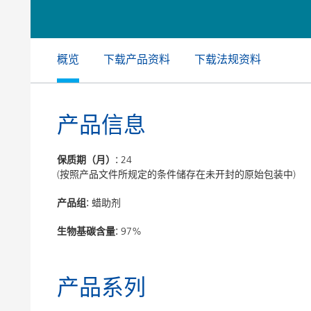
膨润土催化剂
家居，工
卷材涂料
概览
下载产品资料
下载法规资料
产品信息
保质期（月）:
24
(按照产品文件所规定的条件储存在未开封的原始包装中)
产品组:
蜡助剂
生物基碳含量:
97%
产品系列