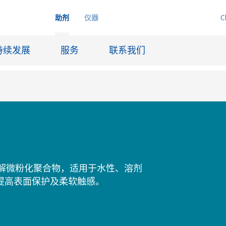
助剂
仪器
C
持续发展
服务
联系我们
品
喷墨
皮革饰面和涂层面料
润滑和脱模
解微粉化聚合物，适用于水性、溶剂
并提高表面保护及柔软触感。
船舶和防腐涂料
火材料
石油和天然气行业
纸张涂料