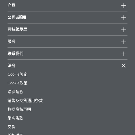
产品
产品组
公司&新闻
所有产品
公司信息
可持续发展
重点推荐
新闻
可持续发展
服务
新闻和媒体
可持续产品
有问必答
地区和分销商
联系我们
成功案例
起始配方
展会和活动
联系我们
EcoVadis
法务
文章
管理层
BYKinside
认证
Cookie設定
电子书
职业生涯
Cookie政策
法规事务
法律条款
助剂指南 App
销售及交货通用条款
视频
数据隐私声明
下载
采购条款
交货