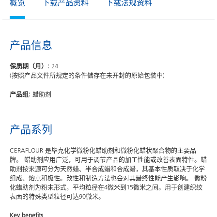
概览
下载产品资料
下载法规资料
产品信息
保质期（月）:
24
(按照产品文件所规定的条件储存在未开封的原始包装中)
产品组:
蜡助剂
产品系列
CERAFLOUR 是毕克化学微粉化蜡助剂和微粉化蜡状聚合物的主要品
牌。 蜡助剂应用广泛，可用于调节产品的加工性能或改善表面特性。蜡
助剂按来源可分为天然蜡、半合成蜡和合成蜡，其基本性质取决于化学
组成、熔点和极性。改性和制造方法也会对其最终性能产生影响。 微粉
化蜡助剂为粉末形式，平均粒径在4微米到15微米之间。用于创建织纹
表面的特殊类型粒径可达90微米。
Key benefits