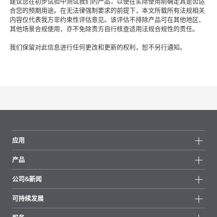
建议您在初步试验中测试我们的产品，以便在实际使用前确定其是否适
合您的预期用途。在无法律强制要求的前提下，本文所载所有法规相关
内容仅代表我方非约束性评估意见。该评估不排除产品可在其他地区、
其他场景合规使用，亦不免除贵方自行核查适用法规合规性的责任。
我们保留对此信息进行任何更改和更新的权利，恕不另行通知。
应用
产品
产品组
公司&新闻
所有产品
公司信息
可持续发展
重点推荐
新闻
可持续发展