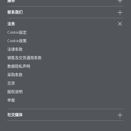
服务
新闻和媒体
可持续产品
有问必答
地区和分销商
联系我们
成功案例
起始配方
展会和活动
联系我们
EcoVadis
法务
文章
管理层
BYKinside
认证
Cookie設定
电子书
职业生涯
Cookie政策
法规事务
法律条款
助剂指南 App
销售及交货通用条款
视频
数据隐私声明
下载
采购条款
交货
版权说明
举报
社交媒体