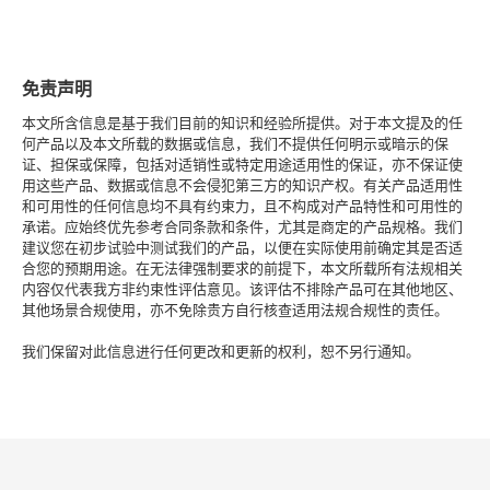
免责声明
本文所含信息是基于我们目前的知识和经验所提供。对于本文提及的任
何产品以及本文所载的数据或信息，我们不提供任何明示或暗示的保
证、担保或保障，包括对适销性或特定用途适用性的保证，亦不保证使
用这些产品、数据或信息不会侵犯第三方的知识产权。有关产品适用性
和可用性的任何信息均不具有约束力，且不构成对产品特性和可用性的
承诺。应始终优先参考合同条款和条件，尤其是商定的产品规格。我们
建议您在初步试验中测试我们的产品，以便在实际使用前确定其是否适
合您的预期用途。在无法律强制要求的前提下，本文所载所有法规相关
内容仅代表我方非约束性评估意见。该评估不排除产品可在其他地区、
其他场景合规使用，亦不免除贵方自行核查适用法规合规性的责任。
我们保留对此信息进行任何更改和更新的权利，恕不另行通知。