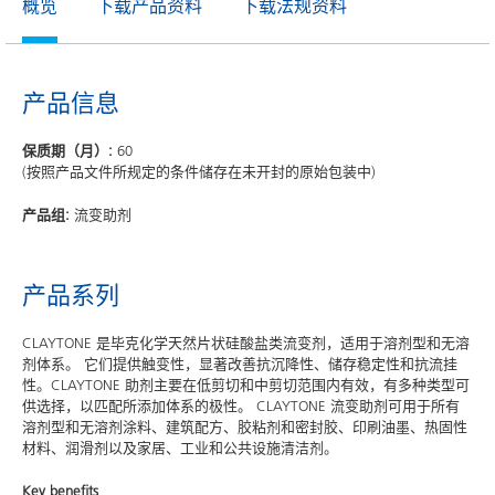
概览
下载产品资料
下载法规资料
产品信息
保质期（月）:
60
(按照产品文件所规定的条件储存在未开封的原始包装中)
产品组:
流变助剂
产品系列
CLAYTONE 是毕克化学天然片状硅酸盐类流变剂，适用于溶剂型和无溶
剂体系。 它们提供触变性，显著改善抗沉降性、储存稳定性和抗流挂
性。CLAYTONE 助剂主要在低剪切和中剪切范围内有效，有多种类型可
供选择，以匹配所添加体系的极性。 CLAYTONE 流变助剂可用于所有
溶剂型和无溶剂涂料、建筑配方、胶粘剂和密封胶、印刷油墨、热固性
材料、润滑剂以及家居、工业和公共设施清洁剂。
Key benefits