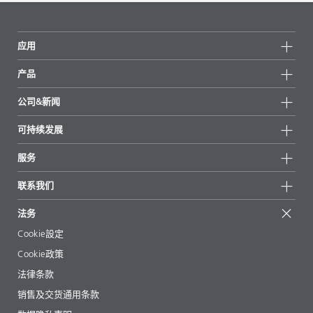
应用
产品
产品组
公司&新闻
所有产品
公司信息
可持续发展
重点推荐
新闻
可持续发展
服务
新闻和媒体
可持续产品
有问必答
地区和分销商
联系我们
成功案例
起始配方
展会和活动
联系我们
EcoVadis
法务
文章
管理层
BYKinside
认证
Cookie設定
电子书
职业生涯
Cookie政策
法规事务
法律条款
助剂指南 App
销售及交货通用条款
视频