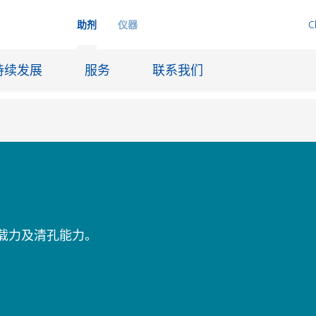
助剂
仪器
C
持续发展
服务
联系我们
品
喷墨
皮革饰面和涂层面料
润滑和脱模
载力及清孔能力。
船舶和防腐涂料
火材料
石油和天然气行业
纸张涂料