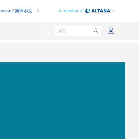
hinese / 简体中文
A member of
粉末涂料
印刷油墨
PVC 共混物
PVC 增塑糊
热塑性塑料
热固性塑料