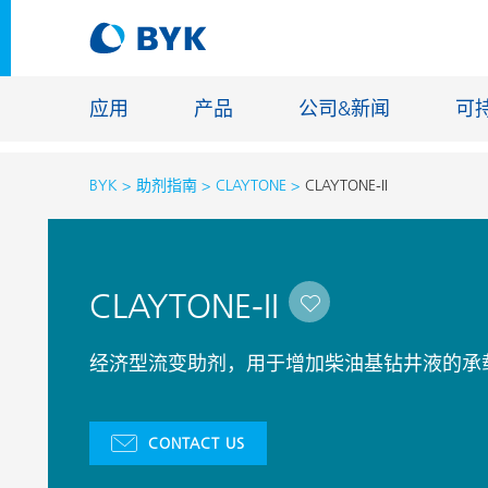
应用
产品
公司&新闻
可
BYK
助剂指南
CLAYTONE
CLAYTONE-II
按应用推荐产品
按应用推荐产品
建筑化学
CLAYTONE-II
胶粘剂和密封胶
能源储存
建筑涂料
玻纤浸渍
经济型流变助剂，用于增加柴油基钻井液的承
汽车原厂漆
地坪涂料
汽车修补漆
铸造和耐
CONTACT US
罐头涂料
工业涂料