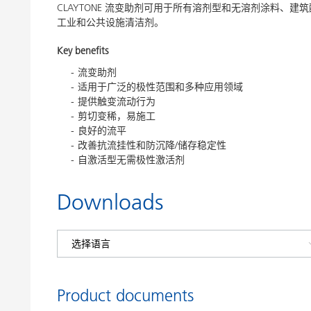
CLAYTONE 流变助剂可用于所有溶剂型和无溶剂涂料、
工业和公共设施清洁剂。
Key benefits
流变助剂
适用于广泛的极性范围和多种应用领域
提供触变流动行为
剪切变稀，易施工
良好的流平
改善抗流挂性和防沉降/储存稳定性
自激活型无需极性激活剂
Downloads
Product documents