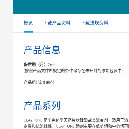
膨润土催化剂
家居，工
卷材涂料
概览
下载产品资料
下载法规资料
产品信息
保质期（月）:
60
(按照产品文件所规定的条件储存在未开封的原始包装中)
产品组:
流变助剂
产品系列
CLAYTONE 是毕克化学天然片状硅酸盐类流变剂，适用
定性和抗流挂性。CLAYTONE 助剂主要在低剪切和中剪