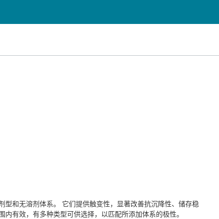
业与公共设施清洁
个人护理
于溶剂型和无溶剂体系。 它们提供触变性，显著改善抗沉降性、储存稳
切范围内有效，有多种类型可供选择，以匹配所添加体系的极性。