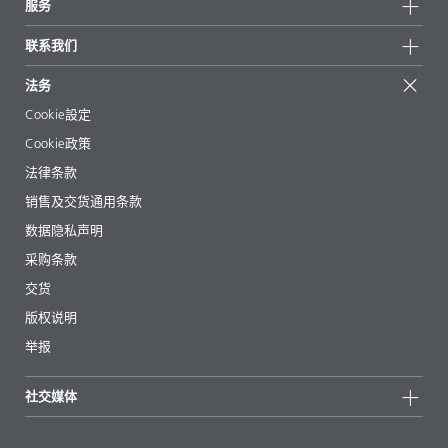
服务
新闻和媒体
可持续产品
有问必答
地区和分销商
联系我们
成功案例
起始配方
展会和活动
联系我们
EcoVadis
法务
文章
管理层
BYKinside
认证
Cookie設定
电子书
职业生涯
Cookie政策
法规事务
法律条款
助剂指南 App
销售及交货通用条款
视频
数据隐私声明
下载
采购条款
交货
版权说明
举报
社交媒体