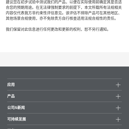
建议您在初步试验中测试我们的产品，以便在实际使用前确定其是否适
合您的预期用途。在无法律强制要求的前提下，本文所载所有法规相关
内容仅代表我方非约束性评估意见。该评估不排除产品可在其他地区、
其他场景合规使用，亦不免除贵方自行核查适用法规合规性的责任。
我们保留对此信息进行任何更改和更新的权利，恕不另行通知。
应用
产品
产品组
公司&新闻
所有产品
公司信息
可持续发展
重点推荐
新闻
可持续发展