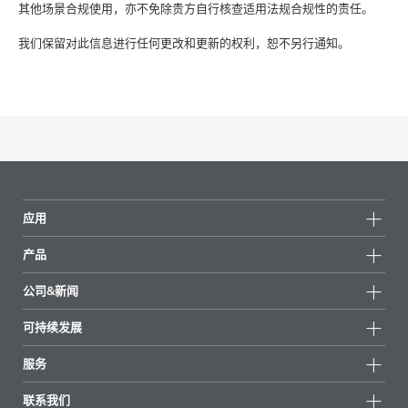
其他场景合规使用，亦不免除贵方自行核查适用法规合规性的责任。
我们保留对此信息进行任何更改和更新的权利，恕不另行通知。
应用
产品
产品组
公司&新闻
所有产品
公司信息
可持续发展
重点推荐
新闻
可持续发展
服务
新闻和媒体
可持续产品
有问必答
地区和分销商
联系我们
成功案例