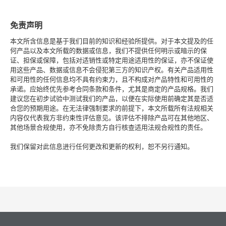
免责声明
本文所含信息是基于我们目前的知识和经验所提供。对于本文提及的任
何产品以及本文所载的数据或信息，我们不提供任何明示或暗示的保
证、担保或保障，包括对适销性或特定用途适用性的保证，亦不保证使
用这些产品、数据或信息不会侵犯第三方的知识产权。有关产品适用性
和可用性的任何信息均不具有约束力，且不构成对产品特性和可用性的
承诺。应始终优先参考合同条款和条件，尤其是商定的产品规格。我们
建议您在初步试验中测试我们的产品，以便在实际使用前确定其是否适
合您的预期用途。在无法律强制要求的前提下，本文所载所有法规相关
内容仅代表我方非约束性评估意见。该评估不排除产品可在其他地区、
其他场景合规使用，亦不免除贵方自行核查适用法规合规性的责任。
我们保留对此信息进行任何更改和更新的权利，恕不另行通知。