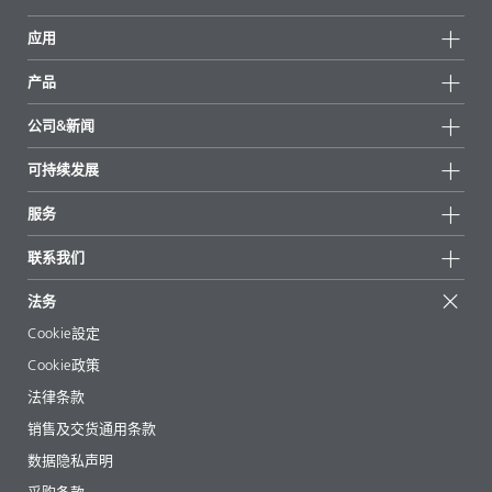
应用
产品
产品组
公司&新闻
所有产品
公司信息
可持续发展
重点推荐
新闻
可持续发展
服务
新闻和媒体
可持续产品
有问必答
地区和分销商
联系我们
成功案例
起始配方
展会和活动
联系我们
EcoVadis
法务
文章
管理层
BYKinside
认证
Cookie設定
电子书
职业生涯
Cookie政策
法规事务
法律条款
助剂指南 App
销售及交货通用条款
视频
数据隐私声明
下载