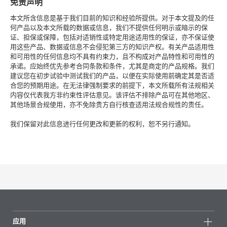
免责声明
本文所含信息是基于我们目前的知识和经验所提供。对于本文提及的任
何产品以及本文所载的数据或信息，我们不提供任何明示或暗示的保
证、担保或保障，包括对适销性或特定用途适用性的保证，亦不保证使
用这些产品、数据或信息不会侵犯第三方的知识产权。有关产品适用性
和可用性的任何信息均不具有约束力，且不构成对产品特性和可用性的
承诺。应始终优先参考合同条款和条件，尤其是商定的产品规格。我们
建议您在初步试验中测试我们的产品，以便在实际使用前确定其是否适
合您的预期用途。在无法律强制要求的前提下，本文所载所有法规相关
内容仅代表我方非约束性评估意见。该评估不排除产品可在其他地区、
其他场景合规使用，亦不免除贵方自行核查适用法规合规性的责任。
我们保留对此信息进行任何更改和更新的权利，恕不另行通知。
应用