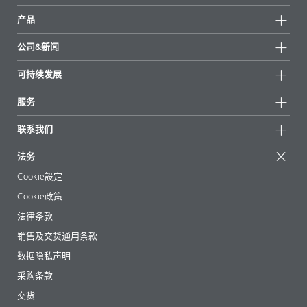
产品
产品组
公司&新闻
所有产品
公司信息
可持续发展
重点推荐
新闻
可持续发展
服务
新闻和媒体
可持续产品
有问必答
地区和分销商
联系我们
成功案例
起始配方
展会和活动
联系我们
EcoVadis
法务
文章
管理层
BYKinside
认证
Cookie設定
电子书
职业生涯
Cookie政策
法规事务
法律条款
助剂指南 App
销售及交货通用条款
视频
数据隐私声明
下载
采购条款
交货