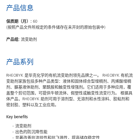
产品信息
保质期（月）:
60
(按照产品文件所规定的条件储存在未开封的原始包装中)
产品组:
流变助剂
产品系列
RHEOBYK 是毕克化学的有机流变助剂领先品牌之一。 RHEOBYK 有机流
变助剂家族包括多种产品类型：液体和固体缔合型增稠剂、丙烯酸增稠
剂、脲基液体助剂、聚酰胺和触变性增强剂。它们适用于多种应用，覆
盖整个剪切范围，可提供牛顿流体、假塑性或触变性流变行为。 根据具
体产品，RHEOBYK 助剂可用于溶剂型、无溶剂和水性涂料、胶粘剂和
密封胶、塑料以及工业应用。
Key benefits
流变助剂
出色的防沉降性能
显著改善抗流挂性和抗飞溅性，提高储存稳定性