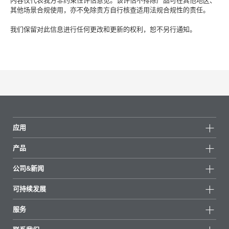
内容仅代表我方非约束性评估意见。该评估不排除产品可在其他地区、
其他场景合规使用，亦不免除贵方自行核查适用法规合规性的责任。
我们保留对此信息进行任何更改和更新的权利，恕不另行通知。
应用
产品
产品组
公司&新闻
所有产品
公司信息
可持续发展
重点推荐
新闻
可持续发展
服务
新闻和媒体
可持续产品
有问必答
地区和分销商