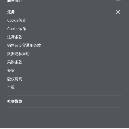
联系我们
成功案例
起始配方
展会和活动
联系我们
EcoVadis
法务
文章
管理层
BYKinside
认证
Cookie設定
电子书
职业生涯
Cookie政策
法规事务
法律条款
助剂指南 App
销售及交货通用条款
视频
数据隐私声明
下载
采购条款
交货
版权说明
举报
社交媒体