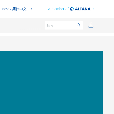
hinese / 简体中文
A member of
粉末涂料
印刷油墨
PVC 共混物
PVC 增塑糊
热塑性塑料
热固性塑料