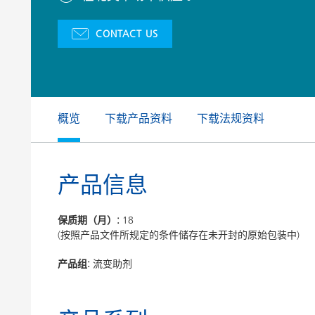
膨润土催化剂
家居，工
CONTACT US
卷材涂料
概览
下载产品资料
下载法规资料
产品信息
保质期（月）:
18
(按照产品文件所规定的条件储存在未开封的原始包装中)
产品组:
流变助剂