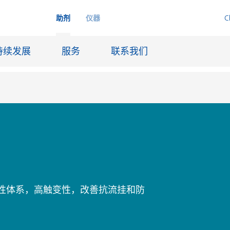
助剂
仪器
C
持续发展
服务
联系我们
品
喷墨
皮革饰面和涂层面料
润滑和脱模
船舶和防腐涂料
性体系，高触变性，改善抗流挂和防
火材料
石油和天然气行业
纸张涂料