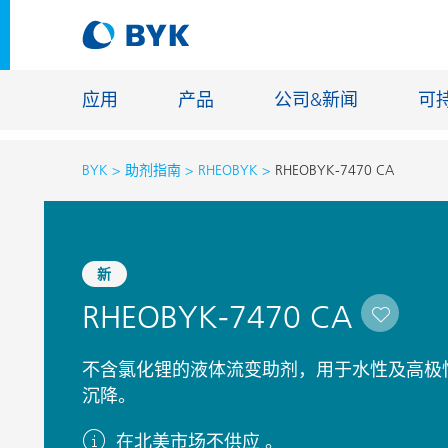
应用
产品
公司&新闻
可
BYK
助剂指南
RHEOBYK
RHEOBYK-7470 CA
按应用推荐产品
按应用推荐产品
建筑化学
新
胶粘剂和密封胶
能源储存
RHEOBYK-7470 CA
建筑涂料
玻纤浸渍
汽车原厂漆
地坪涂料
不含氯化锂的液体流变助剂，用于水性及高极
汽车修补漆
铸造和耐
沉降。
罐头涂料
工业涂料
在北美市场不供应 。