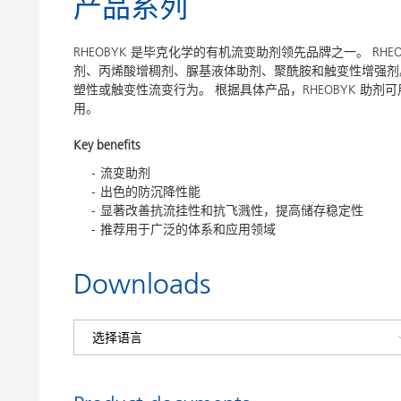
产品系列
RHEOBYK 是毕克化学的有机流变助剂领先品牌之一。 R
剂、丙烯酸增稠剂、脲基液体助剂、聚酰胺和触变性增强剂
塑性或触变性流变行为。 根据具体产品，RHEOBYK 助
用。
Key benefits
流变助剂
出色的防沉降性能
显著改善抗流挂性和抗飞溅性，提高储存稳定性
推荐用于广泛的体系和应用领域
Downloads